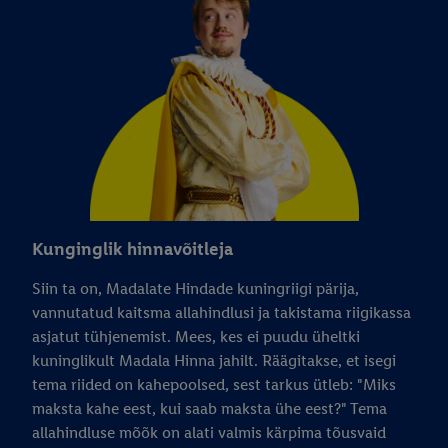
Kunginglik hinnavõitleja
Siin ta on, Madalate Hindade kuningriigi pärija,
vannutatud kaitsma allahindlusi ja takistama riigikassa
asjatut tühjenemist. Mees, kes ei puudu üheltki
kuninglikult Madala Hinna jahilt. Räägitakse, et isegi
tema riided on kahepoolsed, sest tarkus ütleb: "Miks
maksta kahe eest, kui saab maksta ühe eest?" Tema
allahindluse mõõk on alati valmis kärpima tõusvaid