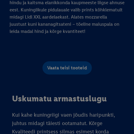
hindu ja kaitsma elanikkonda kaupmeeste liigse ahnuse
eest. Kuninglikule pidulauale valib prints kõhklematult
midagi Lidl XXL aardelaekast. Alates mozzarella
juustust kuni kananagitsateni – tõeline maiuspala on
leida madal hind ja kõrge kvantiteet!
Vaata teisi tooteid
Uskumatu armastuslugu
Kui kahe kuningriigi vaen jõudis haripunkti,
juhtus midagi täiesti ootamatut. Kõrge
Kvaliteedi printsess silmas esimest korda