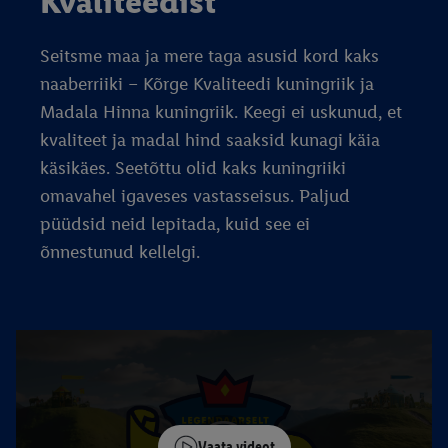
Kvaliteedist
Seitsme maa ja mere taga asusid kord kaks
naaberriiki – Kõrge Kvaliteedi kuningriik ja
Madala Hinna kuningriik. Keegi ei uskunud, et
kvaliteet ja madal hind saaksid kunagi käia
käsikäes. Seetõttu olid kaks kuningriiki
omavahel igaveses vastasseisus. Paljud
püüdsid neid lepitada, kuid see ei
õnnestunud kellelgi.
Vaata videot