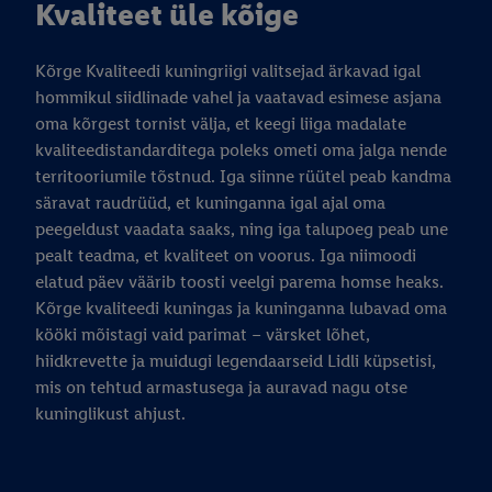
Kvaliteet üle kõige
Kõrge Kvaliteedi kuningriigi valitsejad ärkavad igal
hommikul siidlinade vahel ja vaatavad esimese asjana
oma kõrgest tornist välja, et keegi liiga madalate
kvaliteedistandarditega poleks ometi oma jalga nende
territooriumile tõstnud. Iga siinne rüütel peab kandma
säravat raudrüüd, et kuninganna igal ajal oma
peegeldust vaadata saaks, ning iga talupoeg peab une
pealt teadma, et kvaliteet on voorus. Iga niimoodi
elatud päev väärib toosti veelgi parema homse heaks.
Kõrge kvaliteedi kuningas ja kuninganna lubavad oma
kööki mõistagi vaid parimat – värsket lõhet,
hiidkrevette ja muidugi legendaarseid Lidli küpsetisi,
mis on tehtud armastusega ja auravad nagu otse
kuninglikust ahjust.