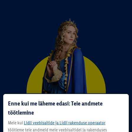
Tema kõrgeausus – printsess Perfektne
Enne kui me läheme edasi: Teie andmete
töötlemine
Sel saatuslikul ööl, kui Kõrge Kvaliteedi printsess ilmale
tuli, tõusid kõigi kuningriigi kodanike elud heaolu
Meie kui
Lidli veebisaitide ja Lidli rakenduse operaator
uutesse kõrgustesse. Palee arstid andsid vastsündinule
töötleme teie andmeid meie veebisaitidel ja rakenduses