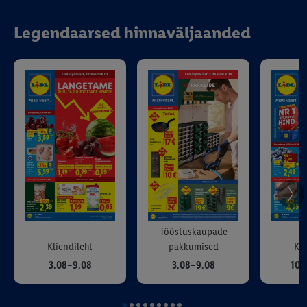
Legendaarsed hinnaväljaanded
Tööstuskaupade
Kliendileht
pakkumised
Kli
3.08–9.08
3.08–9.08
10.