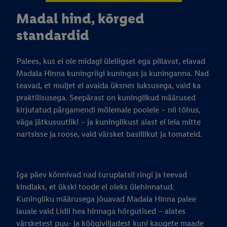
Madal hind, kõrged
standardid
Palees, kus ei ole midagi üleliigset ega pillavat, elavad
Madala Hinna kuningriigi kuningas ja kuninganna. Nad
teavad, et muljet ei avalda üksnes luksusega, vaid ka
praktilisusega. Seepärast on kuninglikud määrused
kirjutatud pärgamendi mõlemale poolele – nii tõhus,
väga jätkusuutlik! – ja kuninglikust aiast ei leia mitte
nartsisse ja roose, vaid värsket basiilikut ja tomateid.
Iga päev kõnnivad nad turuplatsil ringi ja teevad
kindlaks, et ükski toode ei oleks ülehinnatud.
Kuningliku määrusega jõuavad Madala Hinna palee
lauale vaid Lidli hea hinnaga hõrgutised – alates
värsketest puu- ja köögiviljadest kuni kaugete maade