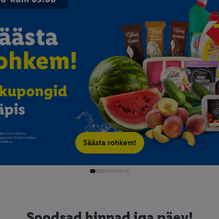
Säästa rohkem!
Soodsad hinnad iga päev!