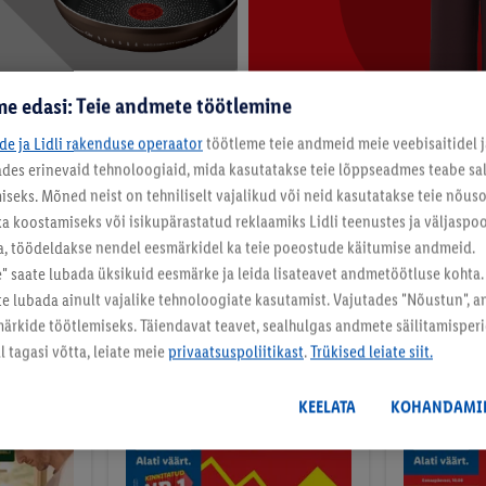
e edasi: Teie andmete töötlemine
ide ja Lidli rakenduse operaator
töötleme teie andmeid meie veebisaitidel j
T: Köök & majapidamine
ESMARA: Mood & aksessuaar
tades erinevaid tehnoloogiaid, mida kasutatakse teie lõppseadmes teabe sal
eks. Mõned neist on tehniliselt vajalikud või neid kasutatakse teie nõu
6.08
Neljapäevast, 6.08
Näita rohkem
ka koostamiseks või isikupärastatud reklaamiks Lidli teenustes ja väljaspool
a, töödeldakse nendel eesmärkidel ka teie poeostude käitumise andmeid.
 saate lubada üksikuid eesmärke ja leida lisateavet andmetöötluse kohta.
ate lubada ainult vajalike tehnoloogiate kasutamist. Vajutades "Nõustun", 
rkide töötlemiseks. Täiendavat teavet, sealhulgas andmete säilitamisperio
 tagasi võtta, leiate meie
privaatsuspoliitikast
.
Trükised leiate siit.
KEELATA
KOHANDAMI