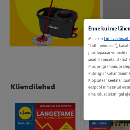
Enne kui me lähem
Meie kui
Lidli veebisait
SILVERCRES
"Lidli teenused"), kasu
juurdepääsu võimaldamis
Neljapäevast, 
seadistamiseks, statisti
VILEDA
Plus programmis osalej
Rubriigis "Kohandamine"
Klõpsates "Keelata", sa
Kliendilehed
eespool nimetatud eesmä
oma nõusolekut igal ajal