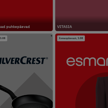
sad puhkepäevad
VITASIA
3.08
Esmaspäevast, 3.08