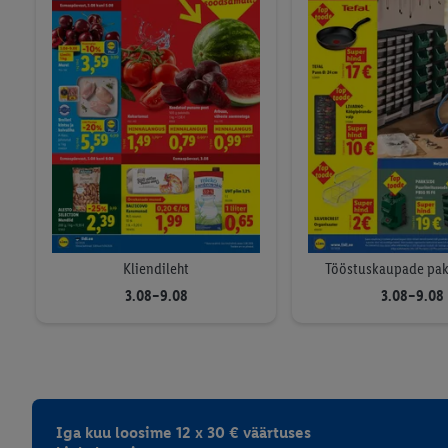
LUPILU: Be
Kliendileht
Tööstuskaupade pa
3.08–9.08
3.08–9.08
Iga kuu loosime 12 x 30 € väärtuses