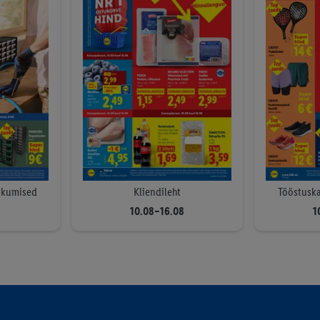
ebid, lapsed & mänguasjad
LIVARNO: Kodu & sisustus
kkumised
Kliendileht
Tööstusk
10.08–16.08
1