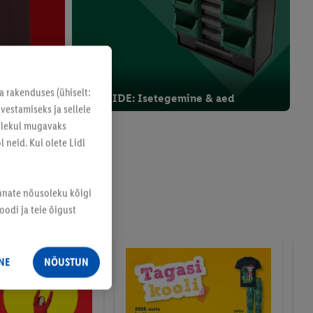
a rakenduses (ühiselt:
id
PARKSIDE: Isetegemine & aed
vestamiseks ja sellele
solekul mugavaks
 neid. Kui olete Lidl
annate nõusoleku kõigi
odi ja teie õigust
NE
NÕUSTUN