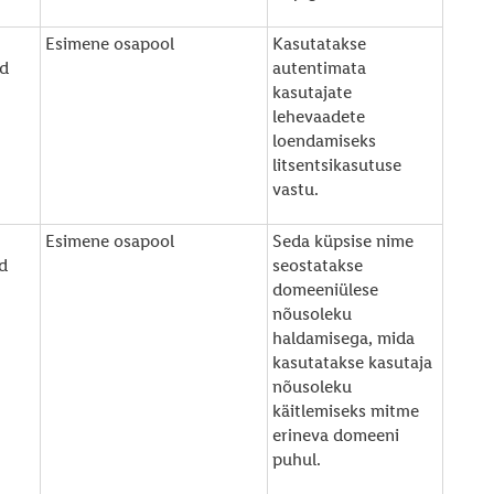
Esimene osapool
Kasutatakse
d
autentimata
kasutajate
lehevaadete
loendamiseks
litsentsikasutuse
vastu.
Esimene osapool
Seda küpsise nime
d
seostatakse
domeeniülese
nõusoleku
haldamisega, mida
kasutatakse kasutaja
nõusoleku
käitlemiseks mitme
erineva domeeni
puhul.