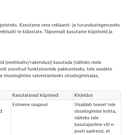
üpsisteks. Kasutame oma reklaami- ja turundustegevuseks
ebisaiti te külastate. Täpsemalt kasutame küpsiseid ja
id (veebisaite/rakendusi) kasutada (näiteks meie
 poolt soovitud funktsioonide pakkumiseks, teie seadete
e sisselogimise salvestamiseks sisselogimisalas,
Kasutatavad küpsised
Kirjeldus
Esimene osapool
Sisaldab teavet teie
d
sisselogimise kohta,
näiteks teie
kasutajanime või e-
posti aadressi, et