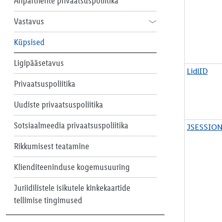
Äripartnerite privaatsuspoliitika
l
i
Vastavus
s
e
Eetikakoodeks
Küpsised
l
t
Ligipääsetavus
v
LidlID
a
Privaatsuspoliitika
j
a
Uudiste privaatsuspoliitika
l
i
Sotsiaalmeedia privaatsuspoliitika
JSESSIO
k
Rikkumisest teatamine
Klienditeeninduse kogemusuuring
Juriidilistele isikutele kinkekaartide
tellimise tingimused