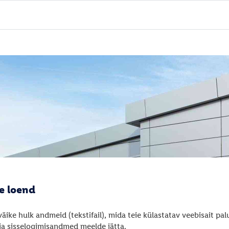
e loend
äike hulk andmeid (tekstifail), mida teie külastatav veebisait palu
 ja sisselogimisandmed meelde jätta.