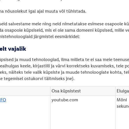
ma nõusolekut igal ajal muuta või tühistada.
seid salvestame meie ning neid nimetatakse esimese osapoole k
a osapoole küpsiseid, mis ei ole sama domeeni küpsised, mille ve
mistehnoloogiaid järgmistel eesmärkidel:
elt vajalik
psised ja muud tehnoloogiad, ilma milleta te ei saa meie teenuse
ealhulgas keele, kirjastiili ja värvi korrektseks kuvamiseks, teie
ks, näiteks teie valik küpsiste ja muude tehnoloogiate kohta, tei
e tegemisel ostukorvi täitmiseks jne).
Osa küpsistest
Eluiga
NFO
youtube.com
Mõni
sekun