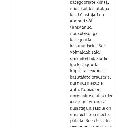
kategooriate kohta,
mida sait kasutab ja
kas külastajad on
andnud või
tühistanud
nõusoleku iga
kategooria
kasutamiseks. See
võimaldab saidi
omanikel takistada
iga kategooria
küpsiste seadmist
kasutajate brauseris,
kui nõusolekut ei
anta. Küpsis on
normaalne eluiga üks
aasta, nii et tagasi
külastajaid saidile on
oma eelistusi meeles
pidada. See ei sisalda
teavet, mis tuvastaks