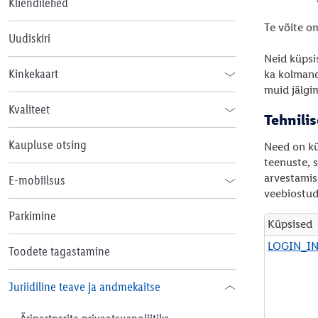
Kliendilehed
Te võite o
Uudiskiri
Neid küpsi
Kinkekaart
ka kolmand
muid jälgi
Kinkekaartide tellimine juriidilistele
Kvaliteet
Tehnilis
isikutele
Tööstuskaupade kvaliteedimärgid
Kaupluse otsing
Need on kü
teenuste, s
Toidu kvaliteedimärgid
arvestamise
E-mobiilsus
veebiostud
Elektrisõidukite laadimise tingimused
Parkimine
Küpsised
Laadimispunktide privaatsuspoliitika
T
LOGIN_I
Toodete tagastamine
e
h
Juriidiline teave ja andmekaitse
n
i