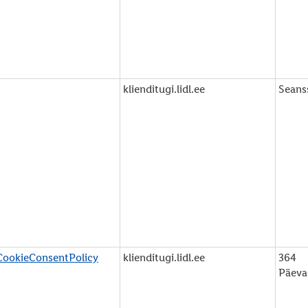
klienditugi.lidl.ee
Seans
CookieConsentPolicy
klienditugi.lidl.ee
364
Päeva