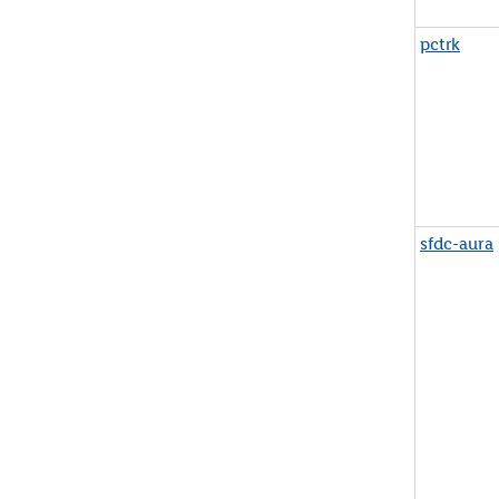
pctrk
sfdc-aura