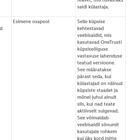
saidi külastaja.
Esimene osapool
Selle küpsise
d
kehtestavad
veebisaidid, mis
kasutavad OneTrusti
küpsiseõiguse
vastavuse lahenduse
teatud versioone.
See määratakse
pärast seda, kui
külastajad on näinud
küpsiste staadet ja
mõnel juhul ainult
siis, kui nad teate
aktiivselt sulgevad.
See võimaldab
veebisaidil sõnumit
kasutajale rohkem
kui üks kord mitte