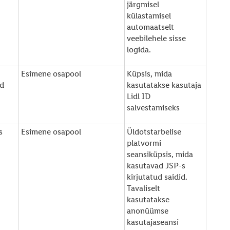
järgmisel
külastamisel
automaatselt
veebilehele sisse
logida.
Esimene osapool
Küpsis, mida
d
kasutatakse kasutaja
Lidl ID
salvestamiseks
s
Esimene osapool
Üldotstarbelise
platvormi
seansiküpsis, mida
kasutavad JSP-s
kirjutatud saidid.
Tavaliselt
kasutatakse
anonüümse
kasutajaseansi