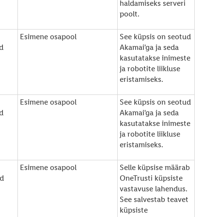
haldamiseks serveri
poolt.
Esimene osapool
See küpsis on seotud
d
Akamai'ga ja seda
kasutatakse inimeste
ja robotite liikluse
eristamiseks.
Esimene osapool
See küpsis on seotud
d
Akamai'ga ja seda
kasutatakse inimeste
ja robotite liikluse
eristamiseks.
Esimene osapool
Selle küpsise määrab
d
OneTrusti küpsiste
vastavuse lahendus.
See salvestab teavet
küpsiste