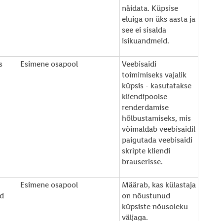
näidata. Küpsise
eluiga on üks aasta ja
see ei sisalda
isikuandmeid.
s
Esimene osapool
Veebisaidi
toimimiseks vajalik
küpsis - kasutatakse
kliendipoolse
renderdamise
hõlbustamiseks, mis
võimaldab veebisaidil
paigutada veebisaidi
skripte kliendi
brauserisse.
Esimene osapool
Määrab, kas külastaja
d
on nõustunud
küpsiste nõusoleku
väljaga.