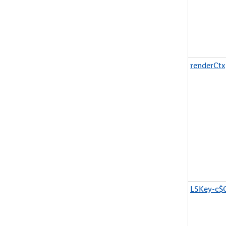
renderCtx
LSKey-c$