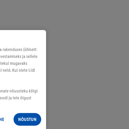
a rakenduses (ühiselt:
vestamiseks ja sellele
solekul mugavaks
 neid. Kui olete Lidl
annate nõusoleku kõigi
odi ja teie õigust
NE
NÕUSTUN