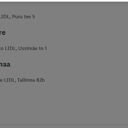
LIDL, Puru tee 5
re
n LIDL, Ussimäe tn 1
maa
e LIDL, Tallinna 82b