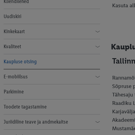
Kliendilehed
Kasuta al
Uudiskiri
Kinkekaart
Kinkekaartide tellimine juriidilistele
Kauplu
Kvaliteet
isikutele
Tallin
Tööstuskaupade kvaliteedimärgid
Kaupluse otsing
Toidu kvaliteedimärgid
E-mobiilsus
Rannamõi
Sõpruse p
Elektrisõidukite laadimise tingimused
Parkimine
Tähesaju 
Laadimispunktide privaatsuspoliitika
Raadiku L
Toodete tagastamine
Karjavälja
Akadeemi
Juriidiline teave ja andmekaitse
Mustamäe