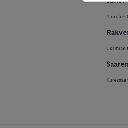
Jõhvi
Puru tee 
Rakve
Ussimäe t
Saare
Kuressaar