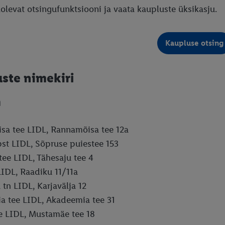
lolevat otsingufunktsiooni ja vaata kaupluste üksikasju.
ste nimekiri
n
sa tee LIDL, Rannamõisa tee 12a
st LIDL, Sõpruse puiestee 153
tee LIDL, Tähesaju tee 4
IDL, Raadiku 11/11a
 tn LIDL, Karjavälja 12
a tee LIDL, Akadeemia tee 31
 LIDL, Mustamäe tee 18