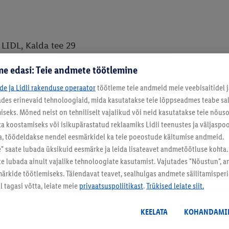
 LIDL, Kalda tee 29
kuse kaubanduspargis
e edasi: Teie andmete töötlemine
 LIDL, Optika tn 21, Räni alevik
ide ja Lidli rakenduse operaator
töötleme teie andmeid meie veebisaitidel j
tades erinevaid tehnoloogiaid, mida kasutatakse teie lõppseadmes teabe sal
eks. Mõned neist on tehniliselt vajalikud või neid kasutatakse teie nõu
ka koostamiseks või isikupärastatud reklaamiks Lidli teenustes ja väljaspool
LIDL, Riia mnt 106
a, töödeldakse nendel eesmärkidel ka teie poeostude käitumise andmeid.
 saate lubada üksikuid eesmärke ja leida lisateavet andmetöötluse kohta.
ate lubada ainult vajalike tehnoloogiate kasutamist. Vajutades "Nõustun", 
rkide töötlemiseks. Täiendavat teavet, sealhulgas andmete säilitamisperio
 tagasi võtta, leiate meie
privaatsuspoliitikast
.
Trükised leiate siit.
mnt LIDL, Tallinna mnt 7
 LIDL, Kangelaste prospekt 37a
KEELATA
KOHANDAMI