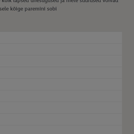
e kõik lapsed ühesugused ja riiete suurused võivad
psele kõige paremini sobi