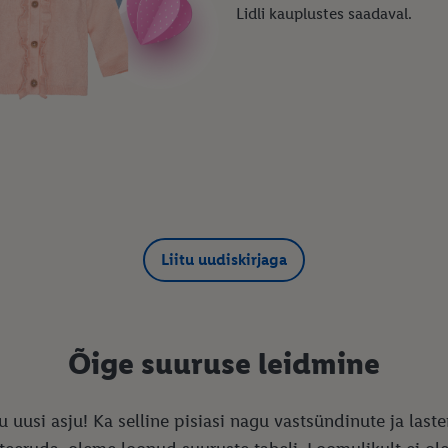
Lidli kauplustes saadaval.
Liitu uudiskirjaga
Õige suuruse leidmine
usi asju! Ka selline pisiasi nagu vastsündinute ja laste