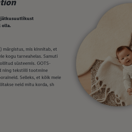
tion
 jätkusuutlikust
 olla.
) märgistus, mis kinnitab, et
tele kogu tarneahelas. Samuti
ollitud süsteemis. GOTS-
d ning tekstiili tootmine
oraineid. Selleks, et kõik meie
litakse neid mitu korda, sh