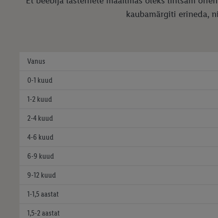
Et beebija lasteriiete maailmas oleks lihtsam orie
kaubamärgiti erineda, ni
Vanus
0-1 kuud
1-2 kuud
2-4 kuud
4-6 kuud
6-9 kuud
9-12 kuud
1-1,5 aastat
1,5-2 aastat