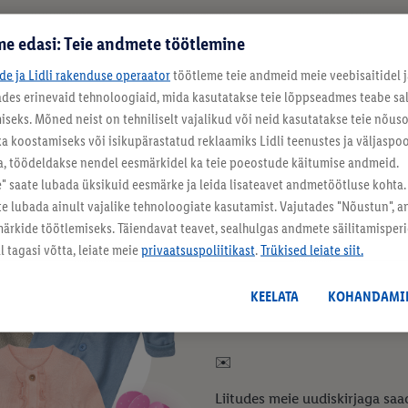
e edasi: Teie andmete töötlemine
ide ja Lidli rakenduse operaator
töötleme teie andmeid meie veebisaitidel j
tades erinevaid tehnoloogiaid, mida kasutatakse teie lõppseadmes teabe sal
eks. Mõned neist on tehniliselt vajalikud või neid kasutatakse teie nõu
ka koostamiseks või isikupärastatud reklaamiks Lidli teenustes ja väljaspool
a, töödeldakse nendel eesmärkidel ka teie poeostude käitumise andmeid.
Liitu Lidli uudi
 saate lubada üksikuid eesmärke ja leida lisateavet andmetöötluse kohta.
ate lubada ainult vajalike tehnoloogiate kasutamist. Vajutades "Nõustun", 
rkide töötlemiseks. Täiendavat teavet, sealhulgas andmete säilitamisperio
 tagasi võtta, leiate meie
privaatsuspoliitikast
.
Trükised leiate siit.
lupilu® lasteriiete sarja Pure C
kauplustest osta mitu korda aa
KEELATA
KOHANDAMI
✉️
Liitudes meie uudiskirjaga saad 