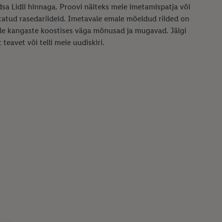
sa Lidli hinnaga. Proovi näiteks meie imetamispatja või
statud rasedariideid. Imetavale emale mõeldud riided on
ule kangaste koostises väga mõnusad ja mugavad. Jälgi
eavet või telli meie uudiskiri.