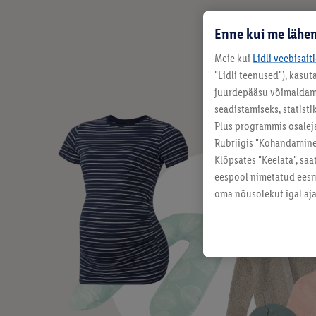
Enne kui me lähem
Meie kui
Lidli veebisait
"Lidli teenused"), kasu
juurdepääsu võimaldamis
seadistamiseks, statisti
Plus programmis osalej
Rubriigis "Kohandamine"
Klõpsates "Keelata", sa
eespool nimetatud eesmä
oma nõusolekut igal ajal