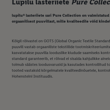
Lupilu lasteriiete
Pure Collec
lupilu® lasteriiete sari Pure Collection on valmistatud
orgaanilisest puuvillast, mille kvaliteedile võid kindel
Kõigil rõivastel on GOTS (Global Organic Textile Standard
puuvill vastab orgaaniliste tekstiilide tootmiskriteeriumi
kasvatatakse puuvilla looduslike kiudude saamiseks kontr
standard garanteerib, et rõivad ei sisalda kahjulikke ainei
toimub säästes loodusvarusid ja kasutades kontrollitud to
tooted vastaksid kõrgeimatele kvaliteedinõuetele, kontrol
Hohensteini Instituudis.