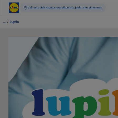
/
Lupilu