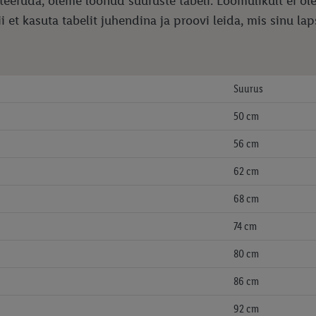
nteeruda, oleme loonud suuruste tabeli. Loomulikult ei ol
i et kasuta tabelit juhendina ja proovi leida, mis sinu la
Suurus
50 cm
56 cm
62 cm
68 cm
74 cm
80 cm
86 cm
92 cm