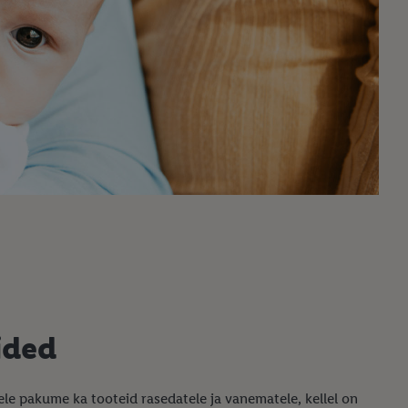
iided
etele pakume ka tooteid rasedatele ja vanematele, kellel on