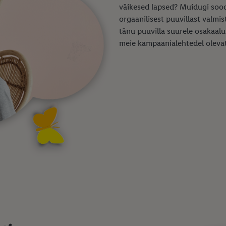
väikesed lapsed? Muidugi sood
orgaanilisest puuvillast valmi
tänu puuvilla suurele osakaal
meie kampaanialehtedel olevat t