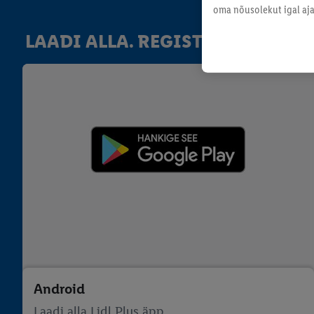
oma nõusolekut igal ajal
LAADI ALLA. REGISTREERU. SÄÄ
Android
Laadi alla Lidl Plus äpp