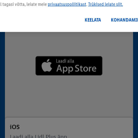
 tagasi võtta, leiate meie
privaatsuspoliitikast
.
Trükised leiate siit.
STA
KEELATA
KOHANDAMI
iOS
Laadi alla Lidl Plus äpp