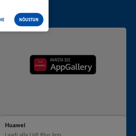
NE
NÕUSTUN
Huawei
Laadi alla Lidl Plus äpp