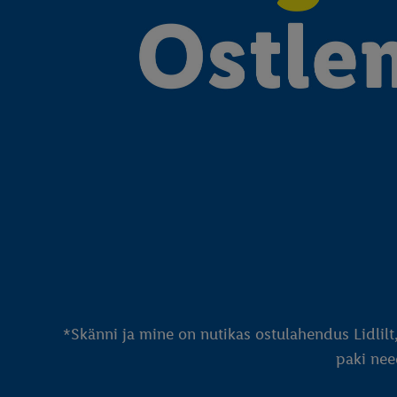
*Skänni ja mine on nutikas ostulahendus Lidlilt
paki need