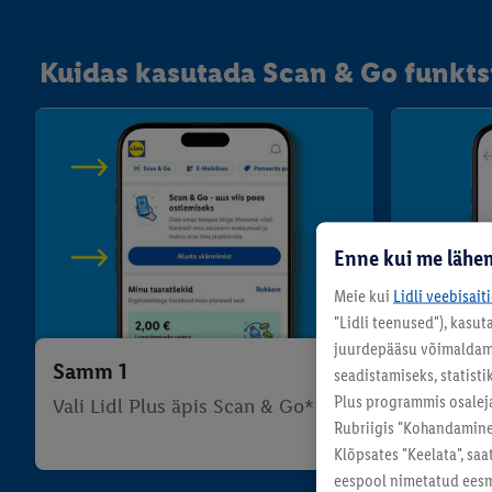
Kuidas kasutada Scan & Go funkts
Enne kui me lähem
Meie kui
Lidli veebisait
"Lidli teenused"), kasu
juurdepääsu võimaldamis
Samm 1
Samm 2
seadistamiseks, statisti
Plus programmis osalej
Vali Lidl Plus äpis Scan & Go*
Registree
Rubriigis "Kohandamine"
kood või 
Klõpsates "Keelata", sa
eespool nimetatud eesmä