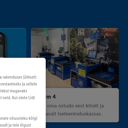
a rakenduses (ühiselt:
vestamiseks ja sellele
solekul mugavaks
Samm 4
 neid. Kui olete Lidl
efoniga ja
Tasu oma ostude eest kiirelt ja
.
mugavalt iseteeninduskassas.
annate nõusoleku kõigi
odi ja teie õigust