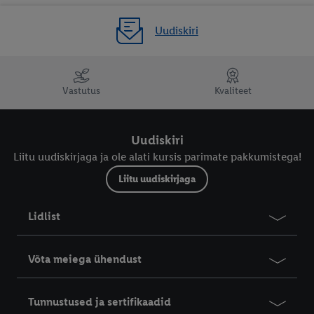
nõusolekut igal ajal tagasi võtta, leiate meie
privaatsuspoliitikast
.
Trükised leiate siit.
Uudiskiri
Vastutus
Kvaliteet
Uudiskiri
Liitu uudiskirjaga ja ole alati kursis parimate pakkumistega!
Liitu uudiskirjaga
Lidlist
Võta meiega ühendust
Tunnustused ja sertifikaadid