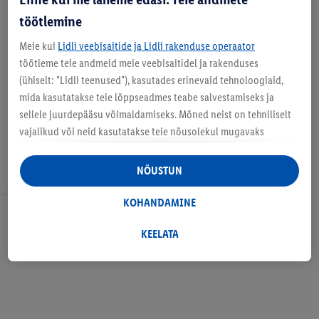
töötlemine
Meie kui
Lidli veebisaitide ja Lidli rakenduse operaator
töötleme teie andmeid meie veebisaitidel ja rakenduses
(ühiselt: "Lidli teenused"), kasutades erinevaid tehnoloogiaid,
mida kasutatakse teie lõppseadmes teabe salvestamiseks ja
sellele juurdepääsu võimaldamiseks. Mõned neist on tehniliselt
vajalikud või neid kasutatakse teie nõusolekul mugavaks
seadistamiseks, statistika koostamiseks või isikupärastatud
reklaamiks Lidli teenustes ja väljaspool neid. Kui olete Lidl Plus
NÕUSTUN
programmis osaleja, töödeldakse nendel eesmärkidel ka teie
poeostude käitumise andmeid.
KOHANDAMINE
1 / 1
Rubriigis "Kohandamine" saate lubada üksikuid eesmärke ja
leida lisateavet andmetöötluse kohta.
KEELATA
Klõpsates "Keelata", saate lubada ainult vajalike tehnoloogiate
kasutamist. Vajutades "Nõustun", annate nõusoleku kõigi
eespool nimetatud eesmärkide töötlemiseks. Täiendavat teavet,
sealhulgas andmete säilitamisperioodi ja teie õigust oma