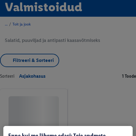
Valmistoidud
/
Toit ja jook
Salatid, puuviljad ja antipasti kaasavõtmiseks
Filtreeri & Sorteeri
Sorteeri
Asjakohasus
1 Toode
Enne kui me läheme edasi: Teie andmete