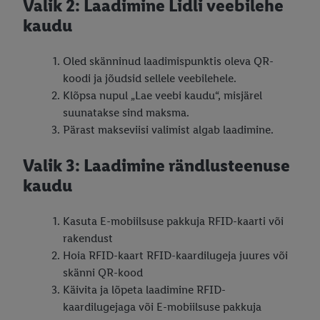
Valik 2: Laadimine Lidli veebilehe
kaudu
Oled skänninud laadimispunktis oleva QR-
koodi ja jõudsid sellele veebilehele.
Klõpsa nupul „Lae veebi kaudu“, misjärel
suunatakse sind maksma.
Pärast makseviisi valimist algab laadimine.
Valik 3: Laadimine rändlusteenuse
kaudu
Kasuta E-mobiilsuse pakkuja RFID-kaarti või
rakendust
Hoia RFID-kaart RFID-kaardilugeja juures või
skänni QR-kood
Käivita ja lõpeta laadimine RFID-
kaardilugejaga või E-mobiilsuse pakkuja