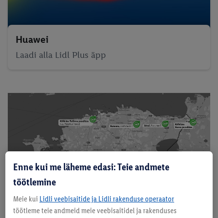
Huawei
Laadi alla Lidl Plus äpp
Enne kui me läheme edasi: Teie andmete
töötlemine
Meie kui
Lidli veebisaitide ja Lidli rakenduse operaator
töötleme teie andmeid meie veebisaitidel ja rakenduses