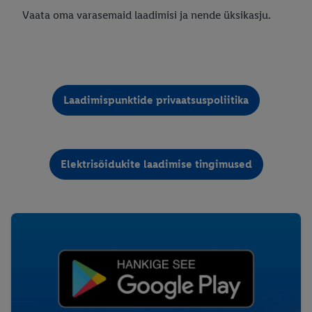
Vaata oma varasemaid laadimisi ja nende üksikasju.
Laadimispunktide privaatsuspoliitika
Elektrisõidukite laadimise tingimused