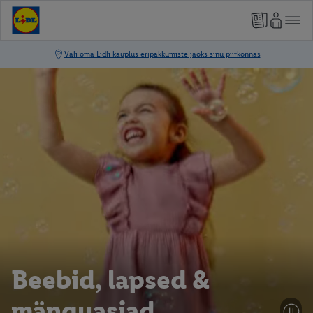
Beebid, lapsed &
mänguasjad