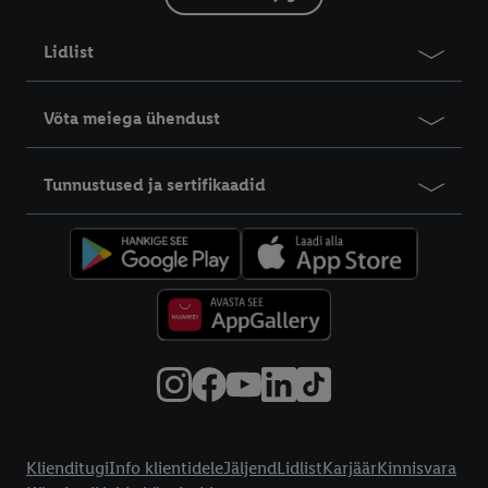
Lidlist
Võta meiega ühendust
Tunnustused ja sertifikaadid
Info klientidele
Klienditugi
Info klientidele
Jäljend
Lidlist
Karjäär
Kinnisvara