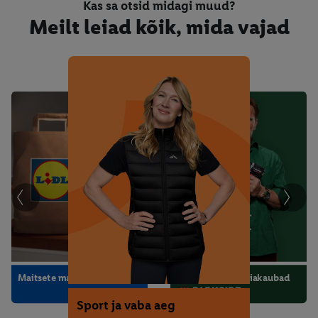
Kas sa otsid midagi muud?
Meilt leiad kõik, mida vajad
Mood ja aksessuaarid
Köök ja majapidamine
Kodu ja sisustus
Maitsete maailm
Ehitustarbed ja aiakaubad
Sport ja vaba aeg