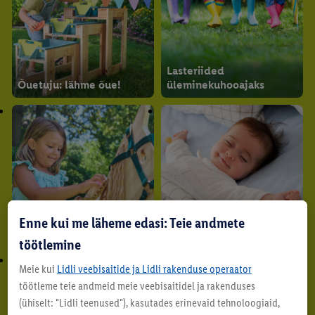
Lasteriided
Õuetuju: lähme õue!
üleminekuhooajaks
Enne kui me läheme edasi: Teie andmete
Rollimängud
Turvaline uni
töötlemine
Meie kui
Lidli veebisaitide ja Lidli rakenduse operaator
töötleme teie andmeid meie veebisaitidel ja rakenduses
(ühiselt: "Lidli teenused"), kasutades erinevaid tehnoloogiaid,