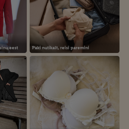
sinu eest
Paki nutikalt, reisi paremini