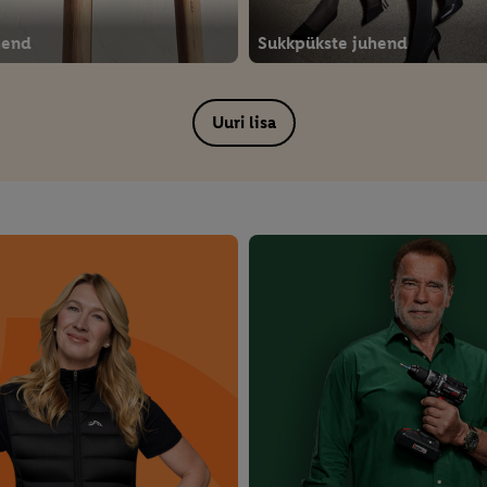
hend
Sukkpükste juhend
Uuri lisa