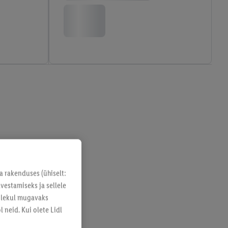
a rakenduses (ühiselt:
vestamiseks ja sellele
solekul mugavaks
 neid. Kui olete Lidl