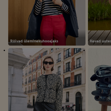
Rõivad üleminekuhooajaks
Kevad uutes