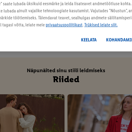
 saate lubada üksikuid eesmärke ja leida lisateavet andmetöötluse kohta.
ate lubada ainult vajalike tehnoloogiate kasutamist. Vajutades "Nõustun", 
rkide töötlemiseks. Täiendavat teavet, sealhulgas andmete säilitamisperio
 tagasi võtta, leiate meie
privaatsuspoliitikast
.
Trükised leiate siit.
KEELATA
KOHANDAMI
10 / 10
Näpunäited sinu stiili leidmiseks
Riided