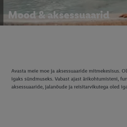
Mood & aksessuaarid
Avasta meie moe ja aksessuaaride mitmekesisus. Olgu
igaks sündmuseks. Vabast ajast ärikohtumisteni, fu
aksessuaaride, jalanõude ja reisitarvikutega oled ig