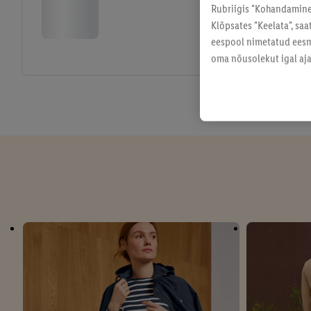
Rubriigis "Kohandamine"
Klõpsates "Keelata", sa
eespool nimetatud eesmä
oma nõusolekut igal ajal