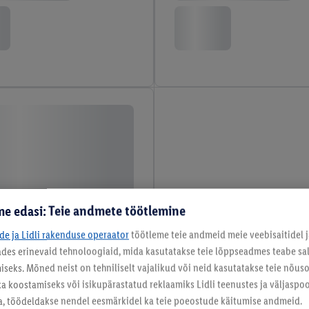
e edasi: Teie andmete töötlemine
ide ja Lidli rakenduse operaator
töötleme teie andmeid meie veebisaitidel j
tades erinevaid tehnoloogiaid, mida kasutatakse teie lõppseadmes teabe sal
eks. Mõned neist on tehniliselt vajalikud või neid kasutatakse teie nõu
ka koostamiseks või isikupärastatud reklaamiks Lidli teenustes ja väljaspool
a, töödeldakse nendel eesmärkidel ka teie poeostude käitumise andmeid.