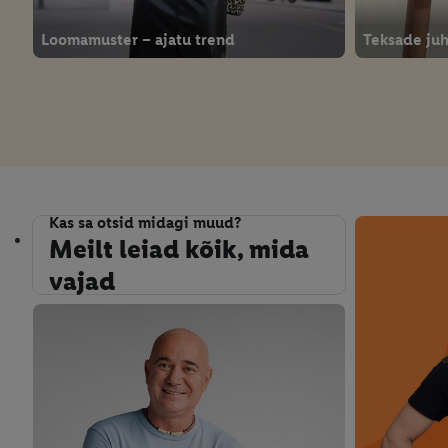
Loomamuster – ajatu trend
Teksade ju
Kas sa otsid midagi muud?
Meilt leiad kõik, mida vajad
Meilt leiad kõik, mida
vajad