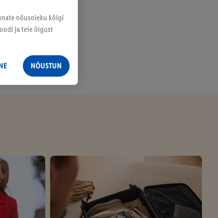
annate nõusoleku kõigi
odi ja teie õigust
NE
NÕUSTUN