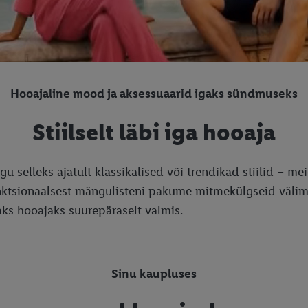
Hooajaline mood ja aksessuaarid igaks sündmuseks
Stiilselt läbi iga hooaja
 selleks ajatult klassikalised või trendikad stiilid – m
nktsionaalsest mängulisteni pakume mitmekülgseid välimus
aks hooajaks suurepäraselt valmis.
Sinu kaupluses