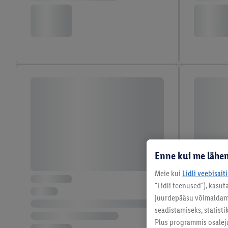
Enne kui me lähem
Meie kui
Lidli veebisait
"Lidli teenused"), kasu
juurdepääsu võimaldamis
seadistamiseks, statisti
Plus programmis osalej