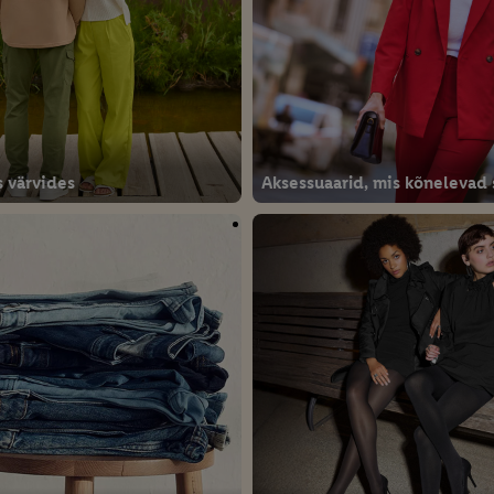
 värvides
Aksessuaarid, mis kõnelevad 