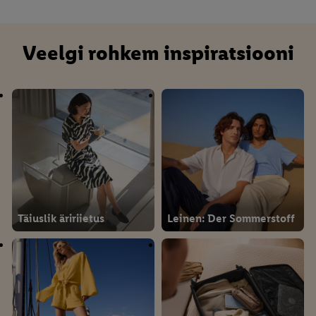
Veelgi rohkem inspiratsiooni
Täiuslik äririietus
Leinen: Der Sommerstoff