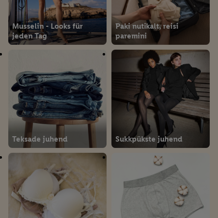
Musselin - Looks für
Paki nutikalt, reisi
jeden Tag
paremini
Teksade juhend
Sukkpükste juhend