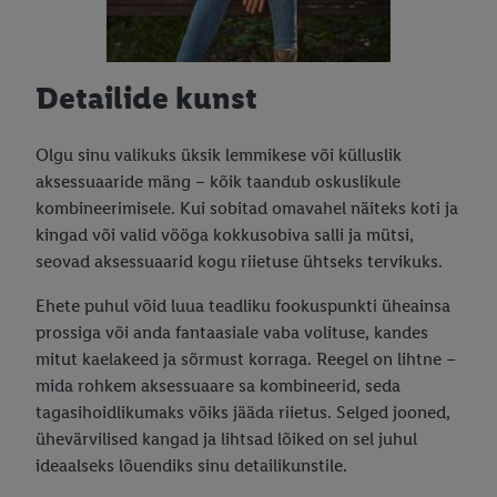
Detailide kunst
Olgu sinu valikuks üksik lemmikese või külluslik
aksessuaaride mäng – kõik taandub oskuslikule
kombineerimisele. Kui sobitad omavahel näiteks koti ja
kingad või valid vööga kokkusobiva salli ja mütsi,
seovad aksessuaarid kogu riietuse ühtseks tervikuks.
Ehete puhul võid luua teadliku fookuspunkti üheainsa
prossiga või anda fantaasiale vaba volituse, kandes
mitut kaelakeed ja sõrmust korraga. Reegel on lihtne –
mida rohkem aksessuaare sa kombineerid, seda
tagasihoidlikumaks võiks jääda riietus. Selged jooned,
ühevärvilised kangad ja lihtsad lõiked on sel juhul
ideaalseks lõuendiks sinu detailikunstile.