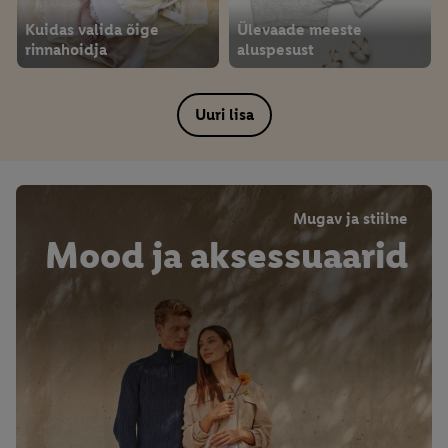
Kuidas valida õige
Ülevaade meeste
rinnahoidja
aluspesust
Uuri lisa
Mugav ja stiilne
Mood ja aksessuaarid