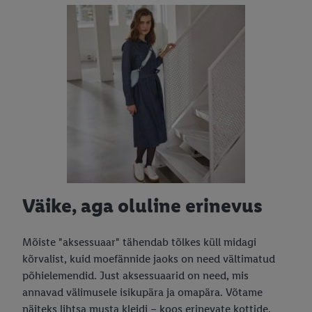
Väike, aga oluline erinevus
Mõiste "aksessuaar" tähendab tõlkes küll midagi
kõrvalist, kuid moefännide jaoks on need vältimatud
põhielemendid. Just aksessuaarid on need, mis
annavad välimusele isikupära ja omapära. Võtame
näiteks lihtsa musta kleidi – koos erinevate kottide,