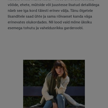
vööde, ehete, mütside või juustesse lisatud detailidega
näeb see iga kord täiesti erinev välja. Tänu õigetele
lisanditele saad ühte ja sama rõivaeset kanda väga
erinevates olukordades. Nii lood vaid mõne üksiku
esemega tohutu ja vaheldusrikka garderoobi.