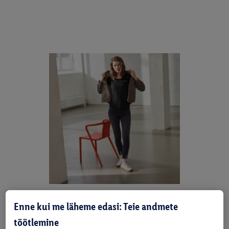
Trendid kohtuvad ajatu
Enne kui me läheme edasi: Teie andmete
klassikaga
töötlemine