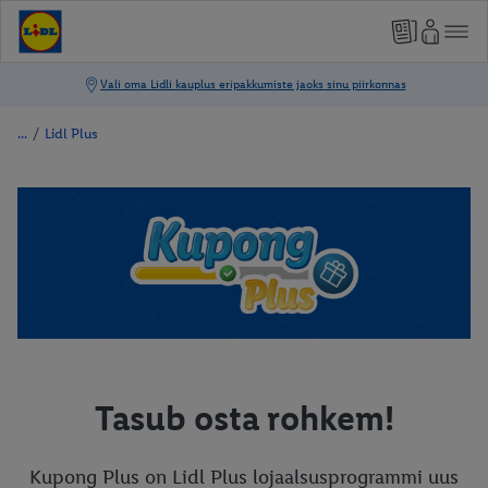
/
Lidl Plus
Tasub osta rohkem!
Kupong Plus on Lidl Plus lojaalsusprogrammi uus