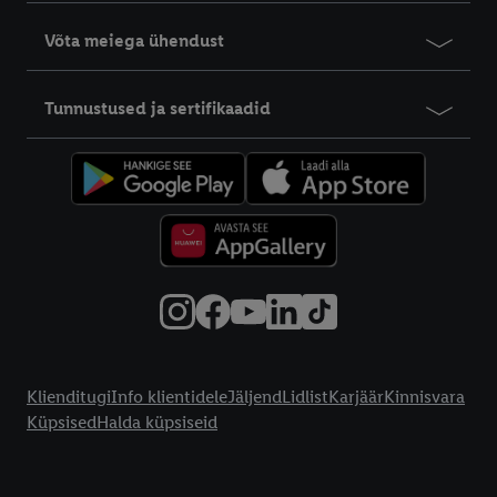
Võta meiega ühendust
Tunnustused ja sertifikaadid
Info klientidele
Klienditugi
Info klientidele
Jäljend
Lidlist
Karjäär
Kinnisvara
Küpsised
Halda küpsiseid