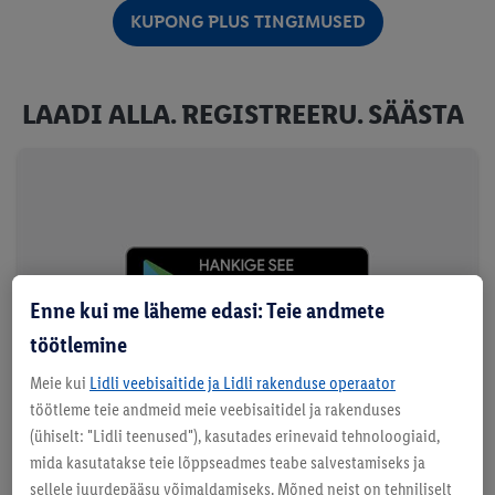
KUPONG PLUS TINGIMUSED
LAADI ALLA. REGISTREERU. SÄÄSTA
Enne kui me läheme edasi: Teie andmete
töötlemine
Meie kui
Lidli veebisaitide ja Lidli rakenduse operaator
töötleme teie andmeid meie veebisaitidel ja rakenduses
(ühiselt: "Lidli teenused"), kasutades erinevaid tehnoloogiaid,
mida kasutatakse teie lõppseadmes teabe salvestamiseks ja
sellele juurdepääsu võimaldamiseks. Mõned neist on tehniliselt