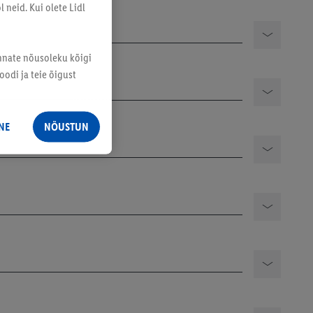
 neid. Kui olete Lidl
annate nõusoleku kõigi
odi ja teie õigust
NE
NÕUSTUN