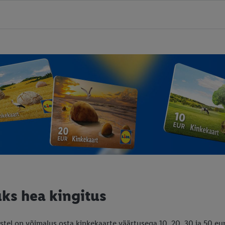
üks hea kingitus
istel on võimalus osta kinkekaarte väärtusega 10, 20, 30 ja 50 e