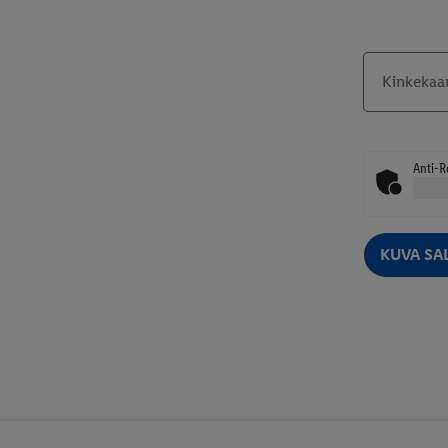
Kinkekaa
Anti-R
KUVA SA