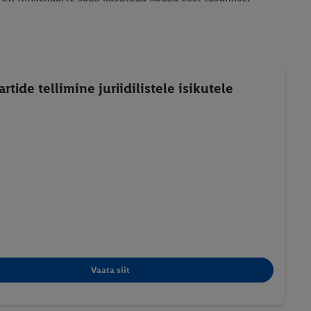
rtide tellimine juriidilistele isikutele
Vaata siit