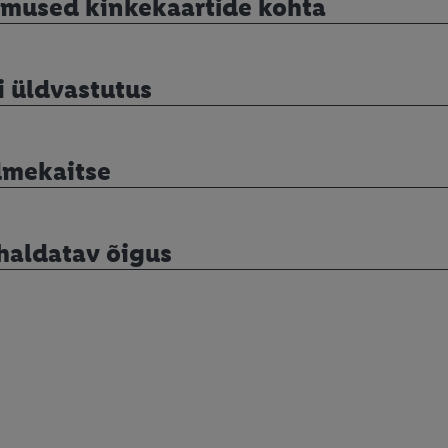
imused kinkekaartide kohta
li üldvastutus
dmekaitse
haldatav õigus