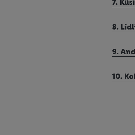
7. Küs
8. Lid
9. An
10. Ko