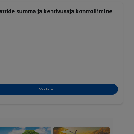
rtide summa ja kehtivusaja kontrollimine
Vaata siit