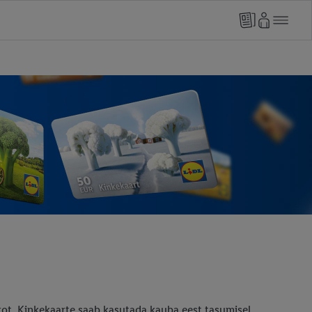
urot. Kinkekaarte saab kasutada kauba eest tasumisel