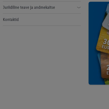
Juriidiline teave ja andmekaitse
Äripartnerite privaatsuspoliitika
Kontaktid
Vastavus
Eetikakoodeks
Küpsised
Ligipääsetavus
Privaatsuspoliitika
Uudiste privaatsuspoliitika
Sotsiaalmeedia privaatsuspoliitika
Rikkumisest teatamine
Klienditeeninduse kogemusuuring