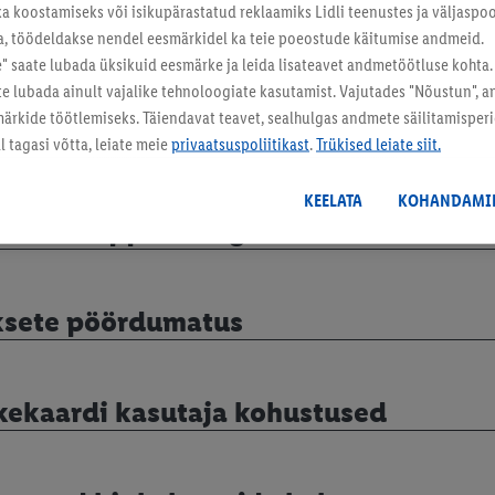
ka koostamiseks või isikupärastatud reklaamiks Lidli teenustes ja väljaspool
a, töödeldakse nendel eesmärkidel ka teie poeostude käitumise andmeid.
nkekaardi kasutamine
 saate lubada üksikuid eesmärke ja leida lisateavet andmetöötluse kohta.
ate lubada ainult vajalike tehnoloogiate kasutamist. Vajutades "Nõustun", 
rkide töötlemiseks. Täiendavat teavet, sealhulgas andmete säilitamisperio
kekaardi kasutustasu
 tagasi võtta, leiate meie
privaatsuspoliitikast
.
Trükised leiate siit.
KEELATA
KOHANDAMI
tivuse lõpptähtaeg
ksete pöördumatus
kekaardi kasutaja kohustused