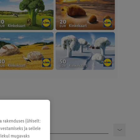
a rakenduses (ühiselt:
vestamiseks ja sellele
solekul mugavaks