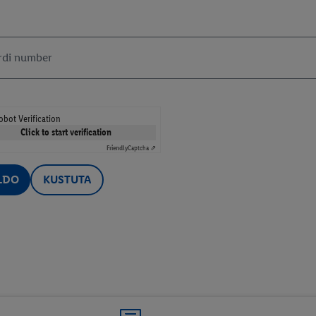
rdi number
obot Verification
Click to start verification
Friendly
Captcha ⇗
LDO
KUSTUTA