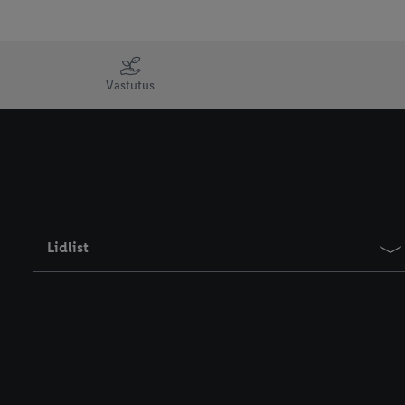
Vastutus
Lidlist
Info klientidele