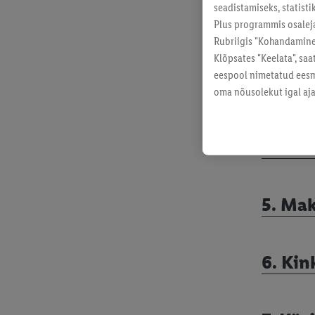
seadistamiseks, statisti
Plus programmis osalej
2. Ki
Rubriigis "Kohandamine"
Klõpsates "Keelata", sa
eespool nimetatud eesmä
3. Kin
oma nõusolekut igal ajal
4. Keh
5. Ma
6. Kin