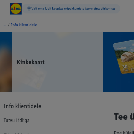
/
Info klientidele
Kinkekaart
Info klientidele
Tee 
Tutvu Lidliga
Poe külal