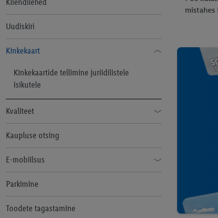
Kliendilehed
mistahes 
Uudiskiri
Kinkekaart
Kinkekaartide tellimine juriidilistele
isikutele
Kvaliteet
Tööstuskaupade kvaliteedimärgid
Kaupluse otsing
Toidu kvaliteedimärgid
E-mobiilsus
Elektrisõidukite laadimise tingimused
Parkimine
Laadimispunktide privaatsuspoliitika
Toodete tagastamine