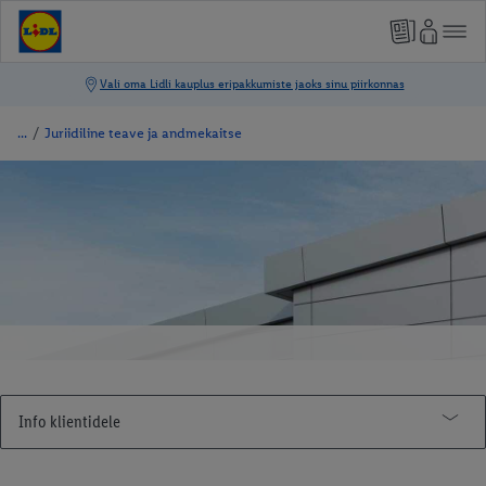
/
Juriidiline teave ja andmekaitse
Info klientidele
Tutvu Lidliga