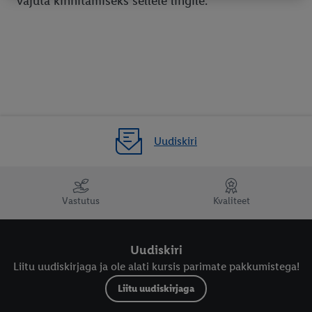
vajuta kinnitamiseks sellele lingile.
kasutamist. Vajutades "Nõustun", annate nõusoleku kõigi
eespool nimetatud eesmärkide töötlemiseks. Täiendavat teavet,
sealhulgas andmete säilitamisperioodi ja teie õigust oma
nõusolekut igal ajal tagasi võtta, leiate meie
privaatsuspoliitikast
.
Trükised leiate siit.
Uudiskiri
Vastutus
Kvaliteet
Uudiskiri
Liitu uudiskirjaga ja ole alati kursis parimate pakkumistega!
Liitu uudiskirjaga