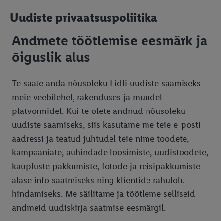
Kliendilehed
Uudiste privaatsuspoliitika
Uudiskiri
Andmete töötlemise eesmärk ja
Kinkekaart
õiguslik alus
Kvaliteet
Kinkekaartide tellimine juriidilistele isikutele
Kaupluse otsing
Tööstuskaupade kvaliteedimärgid
Te saate anda nõusoleku Lidli uudiste saamiseks
meie veebilehel, rakenduses ja muudel
E-mobiilsus
Toidu kvaliteedimärgid
platvormidel. Kui te olete andnud nõusoleku
Parkimine
Elektrisõidukite laadimise tingimused
uudiste saamiseks, siis kasutame me teie e-posti
Toodete tagastamine
Laadimispunktide privaatsuspoliitika
aadressi ja teatud juhtudel teie nime toodete,
kampaaniate, auhindade loosimiste, uudistoodete,
Juriidiline teave ja andmekaitse
kaupluste pakkumiste, fotode ja reisipakkumiste
Äripartnerite privaatsuspoliitika
alase info saatmiseks ning klientide rahulolu
hindamiseks. Me säilitame ja töötleme selliseid
Vastavus
andmeid uudiskirja saatmise eesmärgil.
Küpsised
Eetikakoodeks