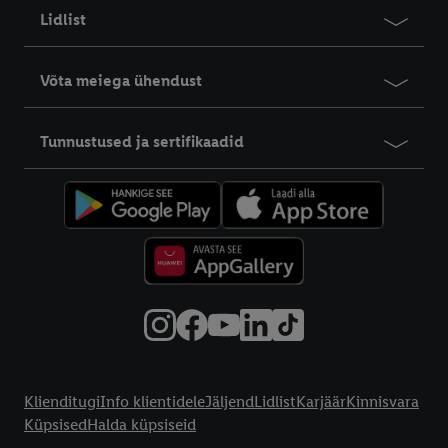
Lidlist
Võta meiega ühendust
Tunnustused ja sertifikaadid
Info klientidele
Klienditugi
Info klientidele
Jäljend
Lidlist
Karjäär
Kinnisvara
Küpsised
Halda küpsiseid