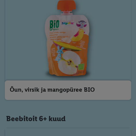
Õun, virsik ja mangopüree BIO
Beebitoit 6+ kuud