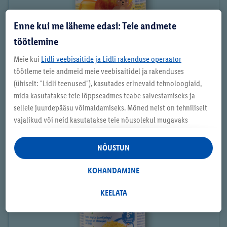
Enne kui me läheme edasi: Teie andmete
töötlemine
Meie kui
Lidli veebisaitide ja Lidli rakenduse operaator
Täistera puuviljapuder BIO
töötleme teie andmeid meie veebisaitidel ja rakenduses
(ühiselt: "Lidli teenused"), kasutades erinevaid tehnoloogiaid,
mida kasutatakse teie lõppseadmes teabe salvestamiseks ja
sellele juurdepääsu võimaldamiseks. Mõned neist on tehniliselt
Beebitoit 8+ kuud
vajalikud või neid kasutatakse teie nõusolekul mugavaks
seadistamiseks, statistika koostamiseks või isikupärastatud
reklaamiks Lidli teenustes ja väljaspool neid. Kui olete Lidl Plus
NÕUSTUN
programmis osaleja, töödeldakse nendel eesmärkidel ka teie
poeostude käitumise andmeid.
KOHANDAMINE
Rubriigis "Kohandamine" saate lubada üksikuid eesmärke ja
leida lisateavet andmetöötluse kohta.
KEELATA
Klõpsates "Keelata", saate lubada ainult vajalike tehnoloogiate
kasutamist. Vajutades "Nõustun", annate nõusoleku kõigi