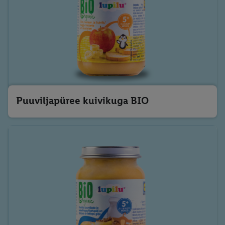
Puuviljapüree kuivikuga BIO