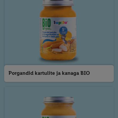
Porgandid kartulite ja kanaga BIO