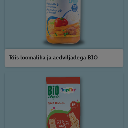
Riis loomaliha ja aedviljadega BIO