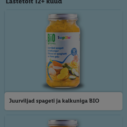
Lastetoit 12+ kuud
Juurviljad spageti ja kalkuniga BIO