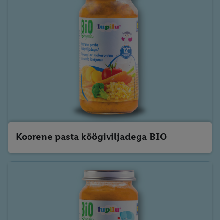
Koorene pasta köögiviljadega BIO