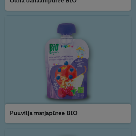
Õuna banaanipüree BIO
Puuvilja marjapüree BIO