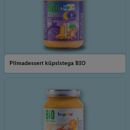
Piimadessert küpsistega BIO