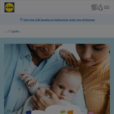
/
Lupilu