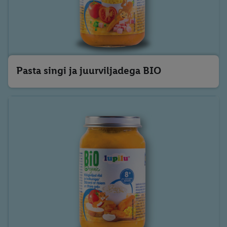
eespool nimetatud eesmärkide töötlemiseks. Täiendavat teavet,
sealhulgas andmete säilitamisperioodi ja teie õigust oma
nõusolekut igal ajal tagasi võtta, leiate meie
privaatsuspoliitikast
.
Trükised leiate siit.
Pasta singi ja juurviljadega BIO