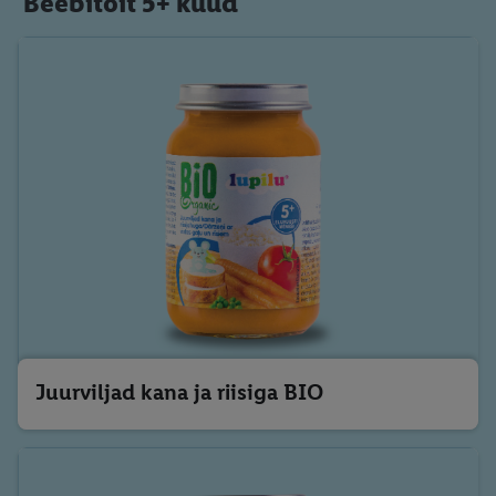
Beebitoit 5+ kuud
Juurviljad kana ja riisiga BIO