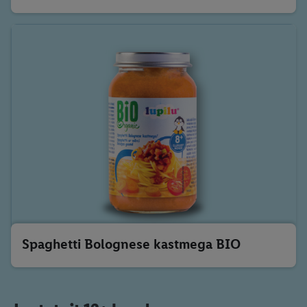
Spaghetti Bolognese kastmega BIO