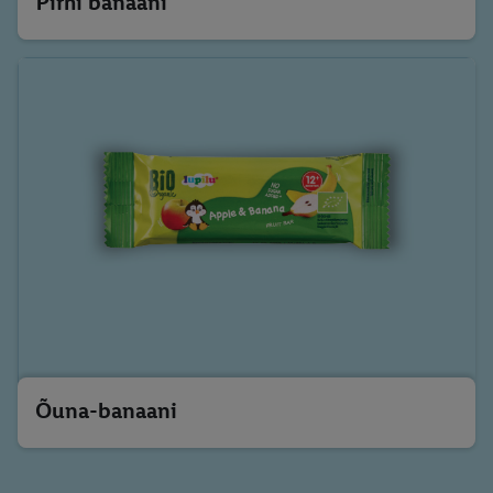
Pirni banaani
Õuna-banaani