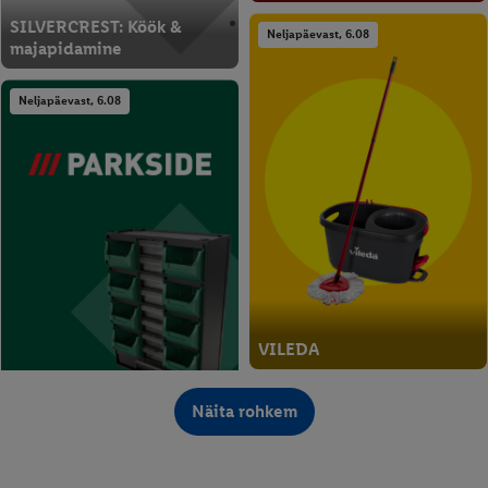
SILVERCREST: Köök &
Neljapäevast, 6.08
majapidamine
Neljapäevast, 6.08
VILEDA
PARKSIDE: Isetegemine &
Neljapäevast, 6.08
Näita rohkem
aed
Neljapäevast, 6.08