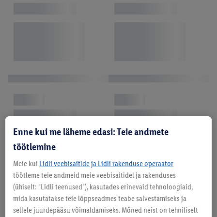
Enne kui me läheme edasi: Teie andmete
töötlemine
Meie kui
Lidli veebisaitide ja Lidli rakenduse operaator
töötleme teie andmeid meie veebisaitidel ja rakenduses
(ühiselt: "Lidli teenused"), kasutades erinevaid tehnoloogiaid,
mida kasutatakse teie lõppseadmes teabe salvestamiseks ja
sellele juurdepääsu võimaldamiseks. Mõned neist on tehniliselt