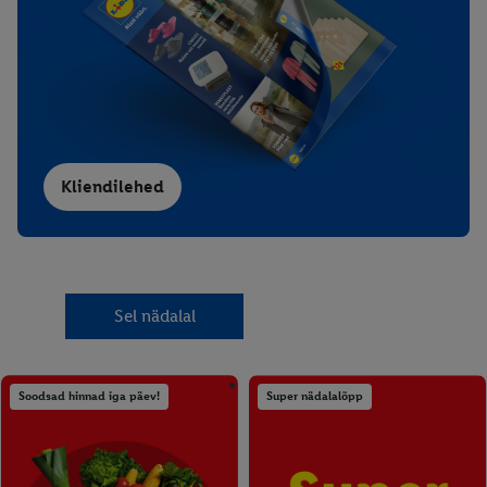
Kliendilehed
Sel nädalal
Soodsad hinnad iga päev!
Super nädalalõpp