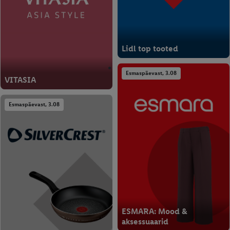
Lidl top tooted
Esmaspäevast, 3.08
VITASIA
Esmaspäevast, 3.08
ESMARA: Mood &
aksessuaarid