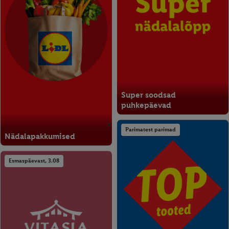
Super soodsad
puhkepäevad
Parimatest parimad
Nädalapakkumised
Esmaspäevast, 3.08