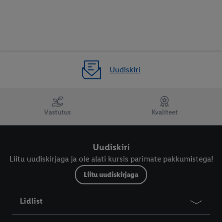
Uudiskiri
LIVARNO: Kodu & sisustus
Vastutus
Kvaliteet
LUPILU: Beebid, lapsed &
mänguasjad
Uudiskiri
Liitu uudiskirjaga ja ole alati kursis parimate pakkumistega!
Liitu uudiskirjaga
Lidlist