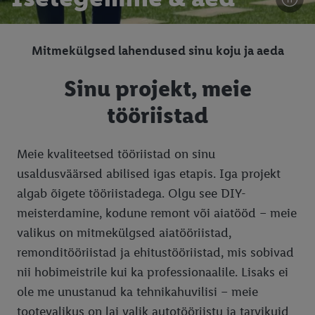
Mitmekülgsed lahendused sinu koju ja aeda
Sinu projekt, meie
tööriistad
Meie kvaliteetsed tööriistad on sinu
usaldusväärsed abilised igas etapis. Iga projekt
algab õigete tööriistadega. Olgu see DIY-
meisterdamine, kodune remont või aiatööd – meie
valikus on mitmekülgsed aiatööriistad,
remonditööriistad ja ehitustööriistad, mis sobivad
nii hobimeistrile kui ka professionaalile. Lisaks ei
ole me unustanud ka tehnikahuvilisi – meie
tootevalikus on lai valik autotööriistu ja tarvikuid