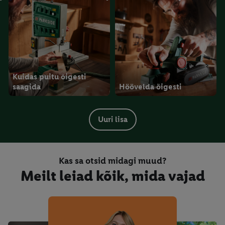
Kuidas puitu õigesti
saagida
Höövelda õigesti
Uuri lisa
Kas sa otsid midagi muud?
Meilt leiad kõik, mida vajad