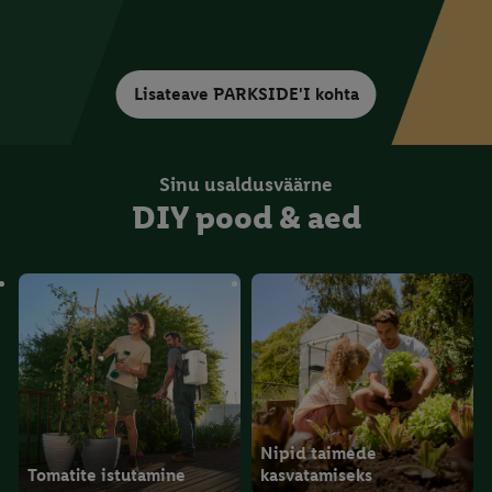
Lisateave PARKSIDE'I kohta
Sinu usaldusväärne
DIY pood & aed
Nipid taimede
Tomatite istutamine
kasvatamiseks