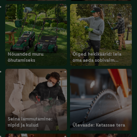
Nõuanded muru
Õiged hekikäärid: leia
õhutamiseks
oma aeda sobivaim
abiline
Seina lammutamine:
nipid ja kulud
Ülevaade: Ketassae tera