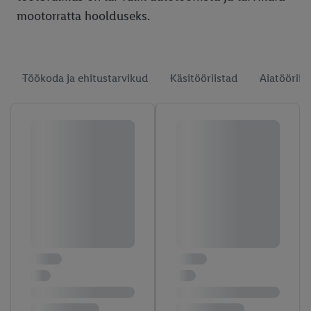
mootorratta hoolduseks.
Töökoda ja ehitustarvikud
Käsitööriistad
Aiatööriist