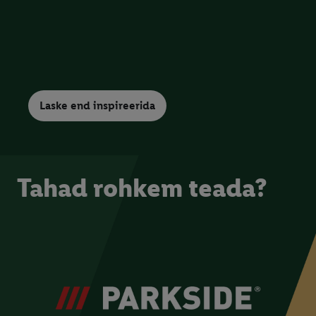
sealhulgas andmete säilitamisperioodi ja teie õigust oma
nõusolekut igal ajal tagasi võtta, leiate meie
privaatsuspoliitikast
.
Trükised leiate siit.
Laske end inspireerida
Tahad rohkem teada?