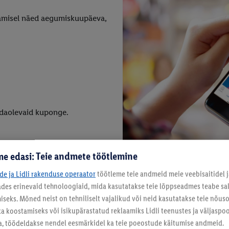
vamisel näed aegumiskuupäeva,
aadaolevaid kuponge.
e edasi: Teie andmete töötlemine
ide ja Lidli rakenduse operaator
töötleme teie andmeid meie veebisaitidel j
tades erinevaid tehnoloogiaid, mida kasutatakse teie lõppseadmes teabe sal
eks. Mõned neist on tehniliselt vajalikud või neid kasutatakse teie nõu
ka koostamiseks või isikupärastatud reklaamiks Lidli teenustes ja väljaspool
a, töödeldakse nendel eesmärkidel ka teie poeostude käitumise andmeid.