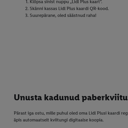
Klõpsa sinist nuppu „Lidl Plus kaart“.
Skänni kassas Lidl Plus kaardi QR-kood.
Suurepärane, oled säästnud raha!
Unusta kadunud paberkviit
Pärast iga ostu, mille puhul oled oma Lidl Plusi kaardi reg
äpis automaatselt kviitungi digitaalse koopia.