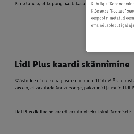
Pane tähele, et kupongi saab kasutada ainult üks kord!
Rubriigis "Kohandamine"
Klõpsates "Keelata", sa
eespool nimetatud eesmä
oma nõusolekut igal ajal
Lidl Plus kaardi skännimine
Säästmine ei ole kunagi varem olnud nii lihtne! Ära unust
kassas, et kasutada ära kuponge, pakkumisi ja muid Lidl Pl
Lidl Plus digitaalse kaardi kasutamiseks toimi järgmiselt: