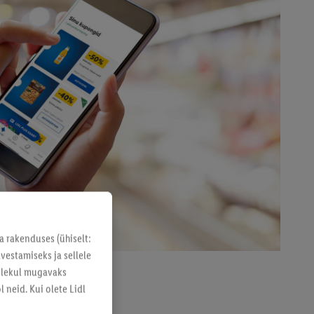
a rakenduses (ühiselt:
vestamiseks ja sellele
solekul mugavaks
 neid. Kui olete Lidl