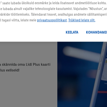
 saate lubada üksikuid eesmärke ja leida lisateavet andmetöötluse kohta.
ate lubada ainult vajalike tehnoloogiate kasutamist. Vajutades "Nõustun", 
rkide töötlemiseks. Täiendavat teavet, sealhulgas andmete säilitamisperio
 tagasi võtta, leiate meie
privaatsuspoliitikast
.
Trükised leiate siit.
KEELATA
KOHANDAMI
a skännida oma Lidl Plus kaarti
us eeliseid!