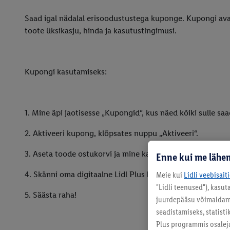
Saad igal nädalal erisoodustustega kuponge. Kupongi a
toote üksikasju, hinda ja kasutustingimusi.
Kupongi kasutamiseks:
1. Mine äpi jaotisesse „Kupongid“, kus näed kõiki sulle s
2. Aktiveeri kupong, klõpsates nuppu „Aktiveeri“.
3. Aseta toode ostukorvi ja mine kassasse.
Enne kui me lähem
4. Skänni oma digitaalne Lidl Plus kaart kassas.
Meie kui
Lidli veebisait
"Lidli teenused"), kasu
5. Säästa raha!
juurdepääsu võimaldamis
seadistamiseks, statisti
Plus programmis osalej