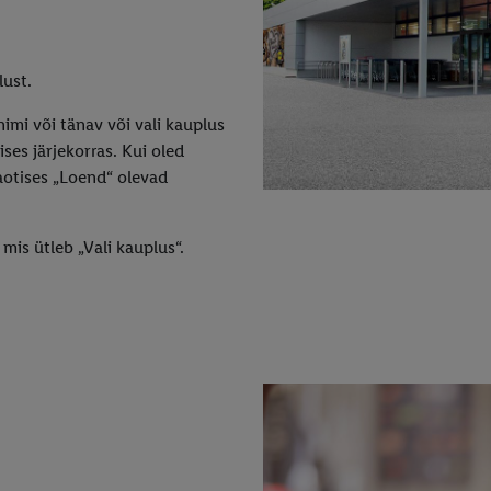
lust.
imi või tänav või vali kauplus
ises järjekorras. Kui oled
aotises „Loend“ olevad
 mis ütleb „Vali kauplus“.