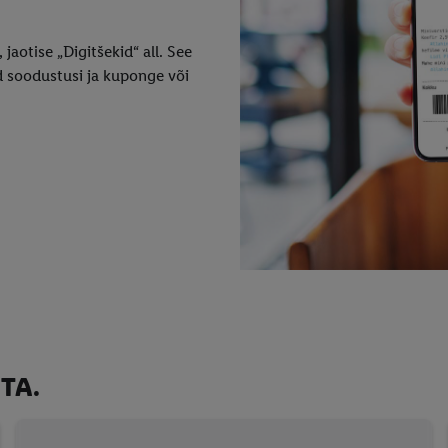
 jaotise „Digitšekid“ all. See
d soodustusi ja kuponge või
TA.