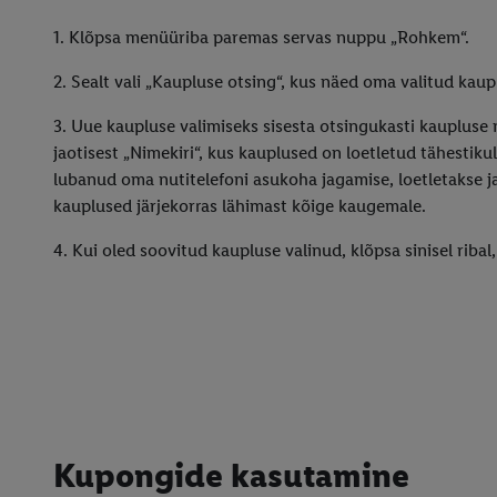
1. Klõpsa menüüriba paremas servas nuppu „Rohkem“.
2. Sealt vali „Kaupluse otsing“, kus näed oma valitud kaup
3. Uue kaupluse valimiseks sisesta otsingukasti kaupluse n
jaotisest „Nimekiri“, kus kauplused on loetletud tähestikul
lubanud oma nutitelefoni asukoha jagamise, loetletakse j
kauplused järjekorras lähimast kõige kaugemale.
4. Kui oled soovitud kaupluse valinud, klõpsa sinisel ribal,
Kupongide kasutamine