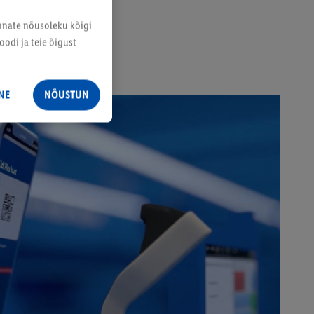
annate nõusoleku kõigi
odi ja teie õigust
NE
NÕUSTUN