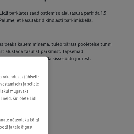
Lidli parklates saad ostlemise ajal tasuta parkida 1,5
Palume, et kasutaksid kindlasti parkimiskella.
es peaks kauem minema, tuleb pärast pooleteise tunni
st alustada tasulist parkimist. Täpsemad
stingimused leiad parkla sissesõidu juurest.
a rakenduses (ühiselt:
vestamiseks ja sellele
solekul mugavaks
 neid. Kui olete Lidl
annate nõusoleku kõigi
odi ja teie õigust