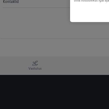
Äripartnerite privaatsuspoliitika
Kontaktid
Vastavus
Eetikakoodeks
Küpsised
Ligipääsetavus
Privaatsuspoliitika
Uudiste privaatsuspoliitika
Sotsiaalmeedia privaatsuspoliitika
Vastutus
Rikkumisest teatamine
Klienditeeninduse kogemusuuring
Juriidilistele isikutele kinkekaartide
tellimise tingimused