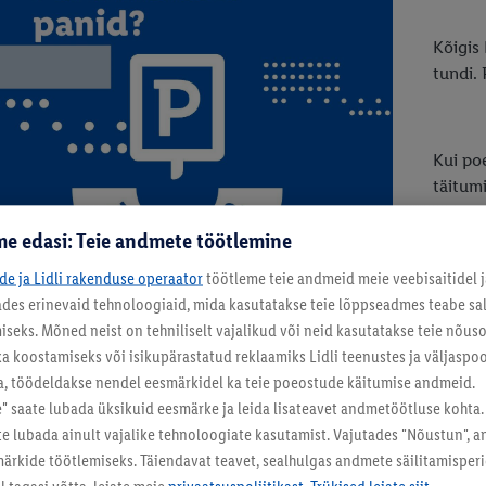
Kõigis 
tundi. 
Kui po
täitumi
parkimi
e edasi: Teie andmete töötlemine
ide ja Lidli rakenduse operaator
töötleme teie andmeid meie veebisaitidel j
tades erinevaid tehnoloogiaid, mida kasutatakse teie lõppseadmes teabe sal
eks. Mõned neist on tehniliselt vajalikud või neid kasutatakse teie nõu
ka koostamiseks või isikupärastatud reklaamiks Lidli teenustes ja väljaspool
a, töödeldakse nendel eesmärkidel ka teie poeostude käitumise andmeid.
 saate lubada üksikuid eesmärke ja leida lisateavet andmetöötluse kohta.
ate lubada ainult vajalike tehnoloogiate kasutamist. Vajutades "Nõustun", 
rkide töötlemiseks. Täiendavat teavet, sealhulgas andmete säilitamisperio
 tagasi võtta, leiate meie
privaatsuspoliitikast
.
Trükised leiate siit.