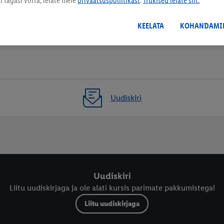
KEELATA
KOHANDAMI
Uudiskiri
Uudiskiri
Liitu uudiskirjaga ja ole alati kursis parimate pakkumistega!
Liitu uudiskirjaga