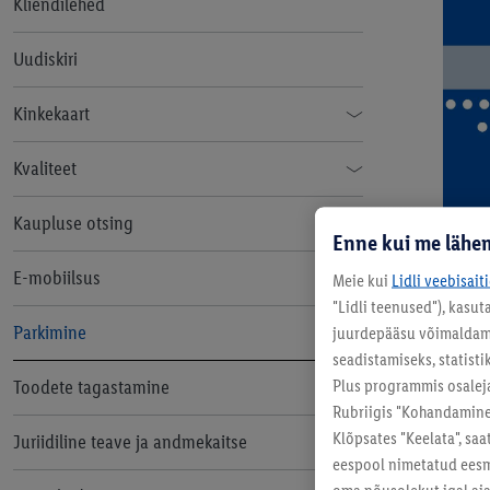
Kliendilehed
Uudiskiri
Kinkekaart
Kinkekaartide tellimine juriidilistele
Kvaliteet
isikutele
Tööstuskaupade kvaliteedimärgid
Kaupluse otsing
Enne kui me lähem
Toidu kvaliteedimärgid
E-mobiilsus
Meie kui
Lidli veebisait
"Lidli teenused"), kasu
Elektrisõidukite laadimise tingimused
Parkimine
juurdepääsu võimaldamis
seadistamiseks, statisti
Laadimispunktide privaatsuspoliitika
Plus programmis osalej
Toodete tagastamine
Rubriigis "Kohandamine"
Klõpsates "Keelata", sa
Juriidiline teave ja andmekaitse
eespool nimetatud eesmä
oma nõusolekut igal ajal