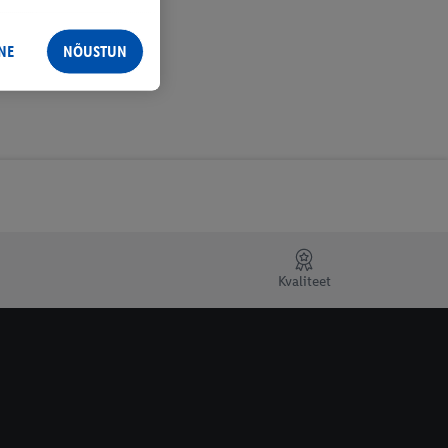
NE
NÕUSTUN
Kvaliteet