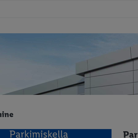
mine
Par