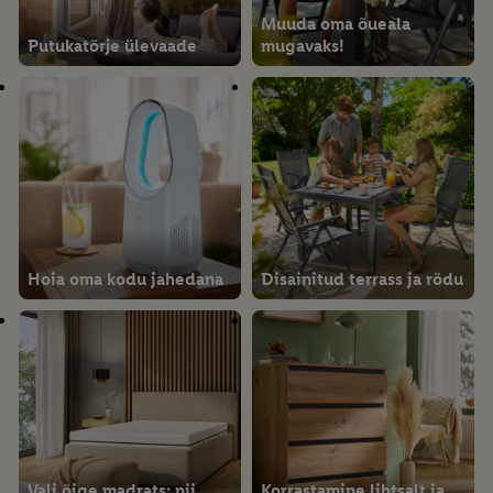
Muuda oma õueala
Putukatõrje ülevaade
mugavaks!
Hoia oma kodu jahedana
Disainitud terrass ja rõdu
Vali õige madrats: nii
Korrastamine lihtsalt ja