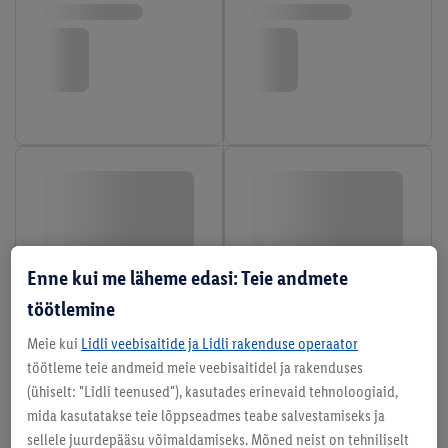
Enne kui me läheme edasi: Teie andmete
töötlemine
Meie kui
Lidli veebisaitide ja Lidli rakenduse operaator
töötleme teie andmeid meie veebisaitidel ja rakenduses
(ühiselt: "Lidli teenused"), kasutades erinevaid tehnoloogiaid,
mida kasutatakse teie lõppseadmes teabe salvestamiseks ja
sellele juurdepääsu võimaldamiseks. Mõned neist on tehniliselt