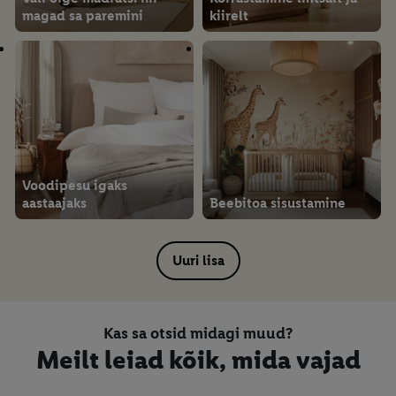
magad sa paremini
kiirelt
Voodipesu igaks
aastaajaks
Beebitoa sisustamine
Uuri lisa
Kas sa otsid midagi muud?
Meilt leiad kõik, mida vajad