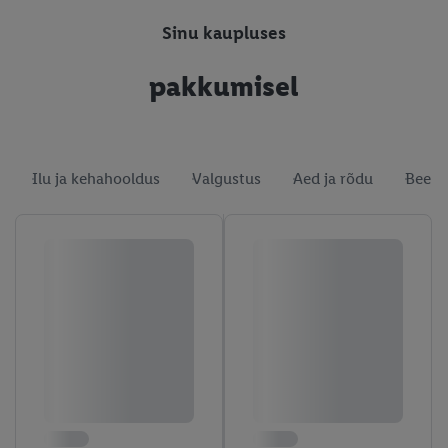
Sinu kaupluses
pakkumisel
Ilu ja kehahooldus
Valgustus
Aed ja rõdu
Beebi-