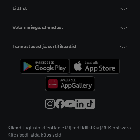
Lidlist
Võta meiega ühendust
Tunnustused ja sertifikaadid
Info klientidele
Klienditugi
Info klientidele
Jäljend
Lidlist
Karjäär
Kinnisvara
Küpsised
Halda küpsiseid