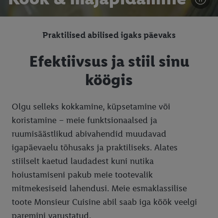
Praktilised abilised igaks päevaks
Efektiivsus ja stiil sinu
köögis
Olgu selleks kokkamine, küpsetamine või
koristamine – meie funktsionaalsed ja
ruumisäästlikud abivahendid muudavad
igapäevaelu tõhusaks ja praktiliseks. Alates
stiilselt kaetud laudadest kuni nutika
hoiustamiseni pakub meie tootevalik
mitmekesiseid lahendusi. Meie esmaklassilise
toote Monsieur Cuisine abil saab iga köök veelgi
paremini varustatud.