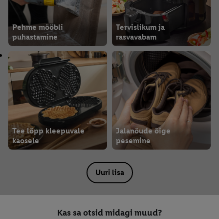
Pehme mööbli
Tervislikum ja
puhastamine
rasvavabam
Tee lõpp kleepuvale
Jalanõude õige
kaosele
pesemine
Uuri lisa
Kas sa otsid midagi muud?