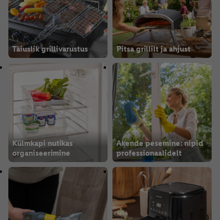
Täiuslik grillivarustus
Pitsa grillilt ja ahjust
Külmkapi nutikas
Akende pesemine: nipid
organiseerimine
professionaalidelt