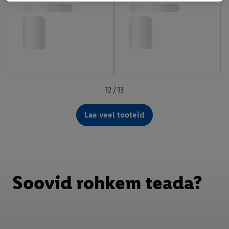
kasutamist. Vajutades "Nõustun", annate nõusoleku kõigi
eespool nimetatud eesmärkide töötlemiseks. Täiendavat teavet,
sealhulgas andmete säilitamisperioodi ja teie õigust oma
nõusolekut igal ajal tagasi võtta, leiate meie
privaatsuspoliitikast
.
Trükised leiate siit.
12 / 13
Lae veel tooteid
Soovid rohkem teada?