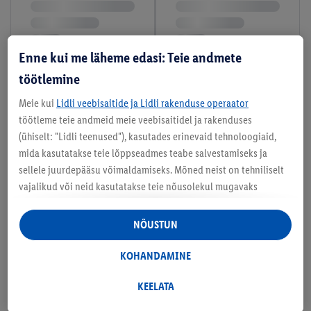
Enne kui me läheme edasi: Teie andmete
töötlemine
Meie kui
Lidli veebisaitide ja Lidli rakenduse operaator
töötleme teie andmeid meie veebisaitidel ja rakenduses
(ühiselt: "Lidli teenused"), kasutades erinevaid tehnoloogiaid,
mida kasutatakse teie lõppseadmes teabe salvestamiseks ja
sellele juurdepääsu võimaldamiseks. Mõned neist on tehniliselt
vajalikud või neid kasutatakse teie nõusolekul mugavaks
seadistamiseks, statistika koostamiseks või isikupärastatud
reklaamiks Lidli teenustes ja väljaspool neid. Kui olete Lidl Plus
NÕUSTUN
programmis osaleja, töödeldakse nendel eesmärkidel ka teie
poeostude käitumise andmeid.
KOHANDAMINE
Rubriigis "Kohandamine" saate lubada üksikuid eesmärke ja
leida lisateavet andmetöötluse kohta.
KEELATA
Klõpsates "Keelata", saate lubada ainult vajalike tehnoloogiate