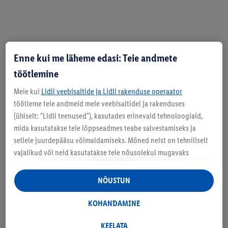
Enne kui me läheme edasi: Teie andmete
töötlemine
Meie kui
Lidli veebisaitide ja Lidli rakenduse operaator
töötleme teie andmeid meie veebisaitidel ja rakenduses
(ühiselt: "Lidli teenused"), kasutades erinevaid tehnoloogiaid,
mida kasutatakse teie lõppseadmes teabe salvestamiseks ja
sellele juurdepääsu võimaldamiseks. Mõned neist on tehniliselt
vajalikud või neid kasutatakse teie nõusolekul mugavaks
seadistamiseks, statistika koostamiseks või isikupärastatud
reklaamiks Lidli teenustes ja väljaspool neid. Kui olete Lidl Plus
NÕUSTUN
programmis osaleja, töödeldakse nendel eesmärkidel ka teie
poeostude käitumise andmeid.
KOHANDAMINE
Lidli kauplustes pole midagi
Rubriigis "Kohandamine" saate lubada üksikuid eesmärke ja
üleliigset
leida lisateavet andmetöötluse kohta.
KEELATA