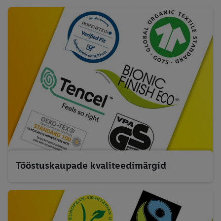
Vastavus
Küpsised
Eetikakoodeks
Ligipääsetavus
Privaatsuspoliitika
Uudiste privaatsuspoliitika
Sotsiaalmeedia privaatsuspoliitika
Rikkumisest teatamine
Klienditeeninduse kogemusuuring
Juriidilistele isikutele kinkekaartide tellimise tingimused
Tööstuskaupade kvaliteedimärgid