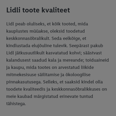
Kliendilehed
Lidli toote kvaliteet
Uudiskiri
Kinkekaart
Lidl peab oluliseks, et kõik tooted, mida
kauplustes müüakse, oleksid toodetud
Kvaliteet
Kinkekaartide tellimine juriidilistele isikutele
keskkonnasõbralikult. Seda eelkõige, et
Tööstuskaupade kvaliteedimärgid
kindlustada elujõuline tulevik. Seepärast pakub
Lidl jätkusuutlikult kasvatatud kohvi; säästvast
Toidu kvaliteedimärgid
kalandusest saadud kala ja mereande; toiduaineid
Kaupluse otsing
ja kaupu, mida tootes on arvestatud liikide
E-mobiilsus
mitmekesisuse säilitamise ja ökoloogilise
pinnakasutusega. Selleks, et saaksid kindel olla
Parkimine
Elektrisõidukite laadimise tingimused
toodete kvaliteedis ja keskkonnasõbralikkuses on
Toodete tagastamine
Laadimispunktide privaatsuspoliitika
meie kaubad märgistatud erinevate tuntud
Juriidiline teave ja andmekaitse
tähistega.
Kontaktid
Äripartnerite privaatsuspoliitika