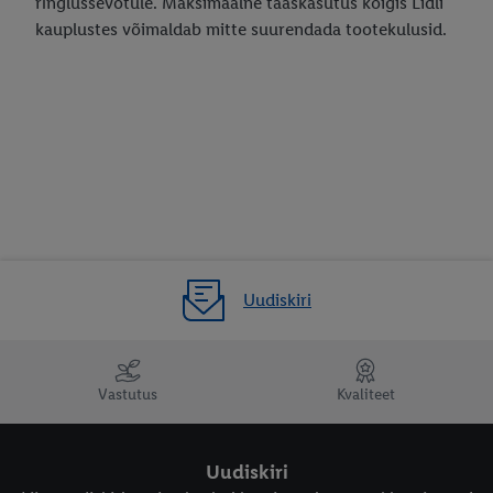
ringlussevõtule. Maksimaalne taaskasutus kõigis Lidli
kauplustes võimaldab mitte suurendada tootekulusid.
Uudiskiri
Vastutus
Kvaliteet
Uudiskiri