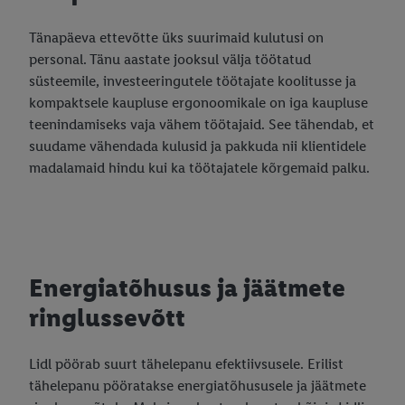
Tänapäeva ettevõtte üks suurimaid kulutusi on
personal. Tänu aastate jooksul välja töötatud
süsteemile, investeeringutele töötajate koolitusse ja
kompaktsele kaupluse ergonoomikale on iga kaupluse
teenindamiseks vaja vähem töötajaid. See tähendab, et
suudame vähendada kulusid ja pakkuda nii klientidele
madalamaid hindu kui ka töötajatele kõrgemaid palku.
Energiatõhusus ja jäätmete
ringlussevõtt
Lidl pöörab suurt tähelepanu efektiivsusele. Erilist
tähelepanu pööratakse energiatõhususele ja jäätmete