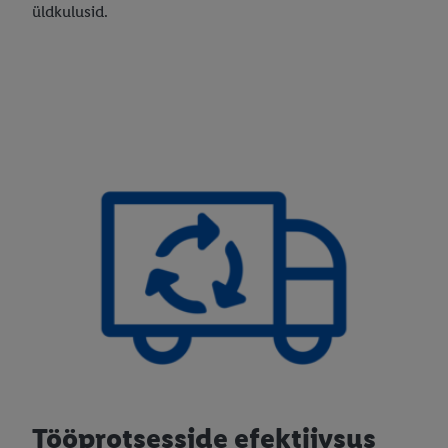
üldkulusid.
Tööprotsesside efektiivsus