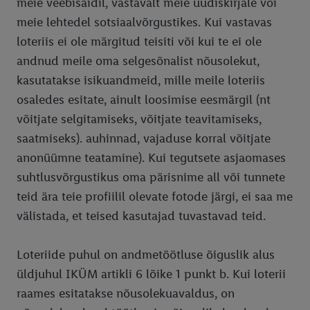
meie veebisaidil, vastavalt meie uudiskirjale või
meie lehtedel sotsiaalvõrgustikes. Kui vastavas
loteriis ei ole märgitud teisiti või kui te ei ole
andnud meile oma selgesõnalist nõusolekut,
kasutatakse isikuandmeid, mille meile loteriis
osaledes esitate, ainult loosimise eesmärgil (nt
võitjate selgitamiseks, võitjate teavitamiseks,
saatmiseks). auhinnad, vajaduse korral võitjate
anonüümne teatamine). Kui tegutsete asjaomases
suhtlusvõrgustikus oma pärisnime all või tunnete
teid ära teie profiilil olevate fotode järgi, ei saa me
välistada, et teised kasutajad tuvastavad teid.
Loteriide puhul on andmetöötluse õiguslik alus
üldjuhul IKÜM artikli 6 lõike 1 punkt b. Kui loterii
raames esitatakse nõusolekuavaldus, on