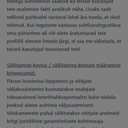
meiega suhtlemisel saaksid ka teised kasutajad
teie osalemise fakti avalikult näha. Lisaks saab
sellistel puhkudel vastaval lehel ära tunda, et oled
võitnud. Kui tegutsete vastavas suhtlusvõrgustikus
oma pärisnime all või olete äratuntavad teie
profiilil olevate fotode järgi, ei saa me välistada, et
teised kasutajad tuvastavad teid.
Säilitamise kestus / säilitamise kestuse määramise
kriteeriumid:
Pärast loosimise lõppemist ja võitjate
väljakuulutamist kustutatakse osalejate
isikuandmed loteriihaldusportaalist kahe nädala
jooksul alates auhinna väljasaatmisest.
Võiduesemete puhul säilitatakse võitjate andmeid
kõigi juriidiliste garantiinõuete kehtivusaja