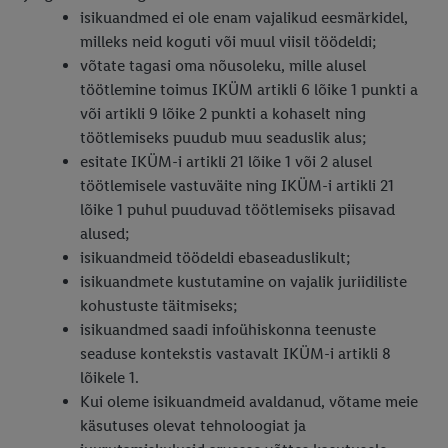
isikuandmed ei ole enam vajalikud eesmärkidel,
milleks neid koguti või muul viisil töödeldi;
võtate tagasi oma nõusoleku, mille alusel
töötlemine toimus IKÜM artikli 6 lõike 1 punkti a
või artikli 9 lõike 2 punkti a kohaselt ning
töötlemiseks puudub muu seaduslik alus;
esitate IKÜM-i artikli 21 lõike 1 või 2 alusel
töötlemisele vastuväite ning IKÜM-i artikli 21
lõike 1 puhul puuduvad töötlemiseks piisavad
alused;
isikuandmeid töödeldi ebaseaduslikult;
isikuandmete kustutamine on vajalik juriidiliste
kohustuste täitmiseks;
isikuandmed saadi infoühiskonna teenuste
seaduse kontekstis vastavalt IKÜM-i artikli 8
lõikele 1.
Kui oleme isikuandmeid avaldanud, võtame meie
käsutuses olevat tehnoloogiat ja