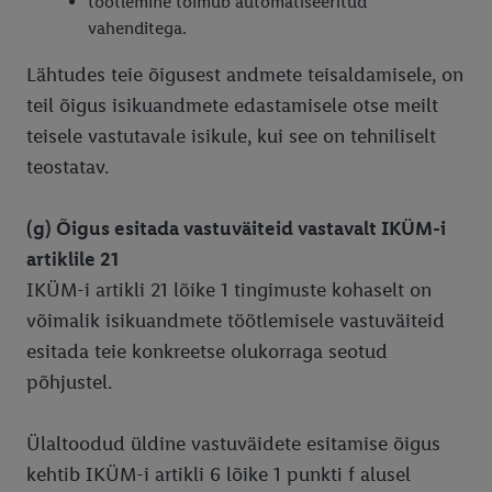
töötlemine toimub automatiseeritud
vahenditega.
Lähtudes teie õigusest andmete teisaldamisele, on
teil õigus isikuandmete edastamisele otse meilt
teisele vastutavale isikule, kui see on tehniliselt
teostatav.
(g) Õigus esitada vastuväiteid vastavalt IKÜM-i
artiklile 21
IKÜM-i artikli 21 lõike 1 tingimuste kohaselt on
võimalik isikuandmete töötlemisele vastuväiteid
esitada teie konkreetse olukorraga seotud
põhjustel.
Ülaltoodud üldine vastuväidete esitamise õigus
kehtib IKÜM-i artikli 6 lõike 1 punkti f alusel