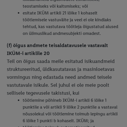
teostamiseks või kaitsmiseks; või
esitate IKÜM artikli 21 lõike 1 kohaselt
töötlemisele vastuväite ja veel ei ole kindlaks
tehtud, kas vastutava töötleja õigustatud alused
on ülimuslikud andmesubjekti omadest.
(f) õigus andmete teisaldatavusele vastavalt
IKÜM-i artiklile 20
Teil on õigus saada meile esitatud isikuandmeid
struktureeritud, üldkasutatavas ja masinloetavas
vormingus ning edastada need andmed teisele
vastutavale isikule. Sel juhul ei ole meie poolt
sellisele tegevusele takistusi, kui
töötlemine põhineb IKÜM-i artikli 6 lõike 1
punktile a või artikli 9 lõike 2 punktile a vastaval
nõusolekul või töötlemine toimub lepingu artikli
6 lõike 1 punkti b kohaselt. IKÜM; ja