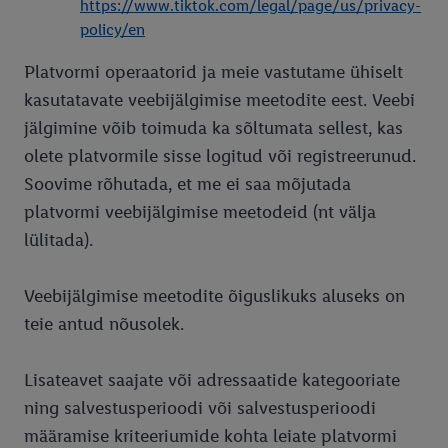
https://www.tiktok.com/legal/page/us/privacy-
policy/en
Platvormi operaatorid ja meie vastutame ühiselt
kasutatavate veebijälgimise meetodite eest. Veebi
jälgimine võib toimuda ka sõltumata sellest, kas
olete platvormile sisse logitud või registreerunud.
Soovime rõhutada, et me ei saa mõjutada
platvormi veebijälgimise meetodeid (nt välja
lülitada).
Veebijälgimise meetodite õiguslikuks aluseks on
teie antud nõusolek.
Lisateavet saajate või adressaatide kategooriate
ning salvestusperioodi või salvestusperioodi
määramise kriteeriumide kohta leiate platvormi