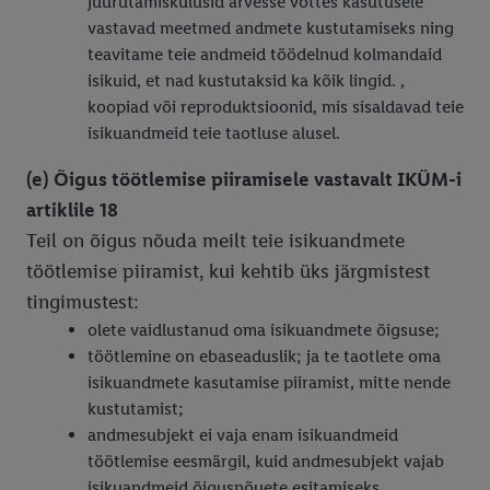
juurutamiskulusid arvesse võttes kasutusele
vastavad meetmed andmete kustutamiseks ning
teavitame teie andmeid töödelnud kolmandaid
isikuid, et nad kustutaksid ka kõik lingid. ,
koopiad või reproduktsioonid, mis sisaldavad teie
isikuandmeid teie taotluse alusel.
(e) Õigus töötlemise piiramisele vastavalt IKÜM-i
artiklile 18
Teil on õigus nõuda meilt teie isikuandmete
töötlemise piiramist, kui kehtib üks järgmistest
tingimustest:
olete vaidlustanud oma isikuandmete õigsuse;
töötlemine on ebaseaduslik; ja te taotlete oma
isikuandmete kasutamise piiramist, mitte nende
kustutamist;
andmesubjekt ei vaja enam isikuandmeid
töötlemise eesmärgil, kuid andmesubjekt vajab
isikuandmeid õigusnõuete esitamiseks,