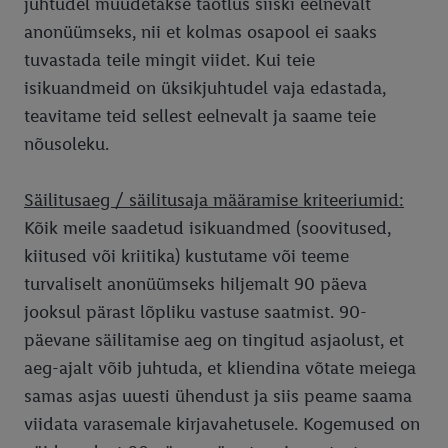
juhtudel muudetakse taotlus siiski eelnevalt
anonüümseks, nii et kolmas osapool ei saaks
tuvastada teile mingit viidet. Kui teie
isikuandmeid on üksikjuhtudel vaja edastada,
teavitame teid sellest eelnevalt ja saame teie
nõusoleku.
Säilitusaeg / säilitusaja määramise kriteeriumid:
Kõik meile saadetud isikuandmed (soovitused,
kiitused või kriitika) kustutame või teeme
turvaliselt anonüümseks hiljemalt 90 päeva
jooksul pärast lõpliku vastuse saatmist. 90-
päevane säilitamise aeg on tingitud asjaolust, et
aeg-ajalt võib juhtuda, et kliendina võtate meiega
samas asjas uuesti ühendust ja siis peame saama
viidata varasemale kirjavahetusele. Kogemused on