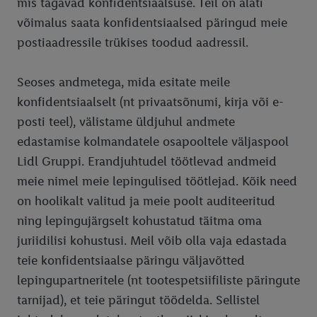
mis tagavad konfidentsiaalsuse. Teil on alati
võimalus saata konfidentsiaalsed päringud meie
postiaadressile trükises toodud aadressil.
Seoses andmetega, mida esitate meile
konfidentsiaalselt (nt privaatsõnumi, kirja või e-
posti teel), välistame üldjuhul andmete
edastamise kolmandatele osapooltele väljaspool
Lidl Gruppi. Erandjuhtudel töötlevad andmeid
meie nimel meie lepingulised töötlejad. Kõik need
on hoolikalt valitud ja meie poolt auditeeritud
ning lepingujärgselt kohustatud täitma oma
juriidilisi kohustusi. Meil võib olla vaja edastada
teie konfidentsiaalse päringu väljavõtted
lepingupartneritele (nt tootespetsiifiliste päringute
tarnijad), et teie päringut töödelda. Sellistel