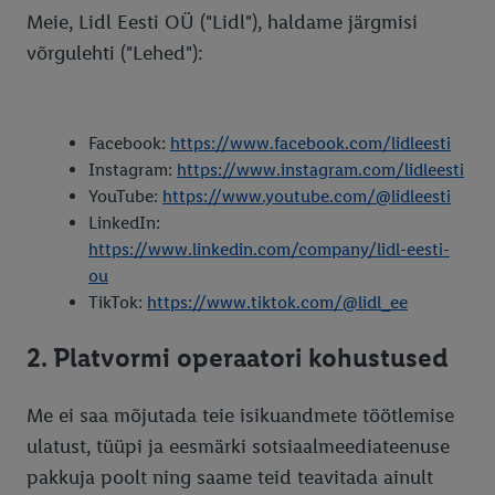
Meie, Lidl Eesti OÜ ("Lidl"), haldame järgmisi
Ligipääsetavus
võrgulehti ("Lehed"):
Privaatsuspoliitika
Uudiste privaatsuspoliitika
Facebook:
https://www.facebook.com/lidleesti
Sotsiaalmeedia privaatsuspoliitika
Instagram:
https://www.instagram.com/lidleesti
Rikkumisest teatamine
YouTube:
https://www.youtube.com/@lidleesti
LinkedIn:
Klienditeeninduse kogemusuuring
https://www.linkedin.com/company/lidl-eesti-
Juriidilistele isikutele kinkekaartide tellimise tingimused
ou
TikTok:
https://www.tiktok.com/@lidl_ee
Kontaktid
2. Platvormi operaatori kohustused
Me ei saa mõjutada teie isikuandmete töötlemise
ulatust, tüüpi ja eesmärki sotsiaalmeediateenuse
pakkuja poolt ning saame teid teavitada ainult