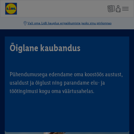
Õiglane kaubandus
Pühendumusega edendame oma koostöös austust,
usaldust ja õiglust ning parandame elu- ja
töötingimusi kogu oma väärtusahelas.