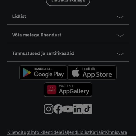
Liitu uudiskirjaga
Lidlist
Võta meiega ühendust
Tunnustused ja sertifikaadid
Info klientidele
Klienditugi
Info klientidele
Jäljend
Lidlist
Karjäär
Kinnisvara