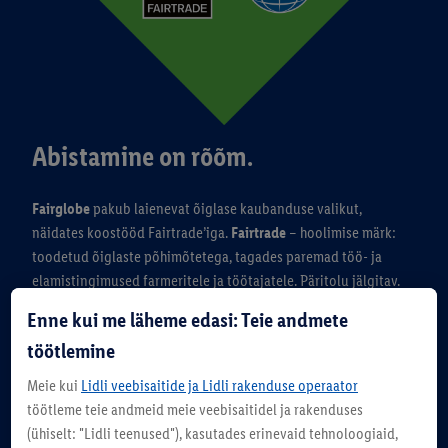
Abistamine on rõõm.
Fairglobe
pakub laienevat õiglase kaubanduse valikut,
näidates koostööd Fairtrade’iga.
Fairtrade
– hoolimise märk:
toodetud õiglaste põhimõtetega, tagades paremad töö- ja
elamistingimused farmeritele ja töötajatele. Päritolu jälgitav.
Enne kui me läheme edasi: Teie andmete
töötlemine
Meie kui
Lidli veebisaitide ja Lidli rakenduse operaator
töötleme teie andmeid meie veebisaitidel ja rakenduses
(ühiselt: "Lidli teenused"), kasutades erinevaid tehnoloogiaid,