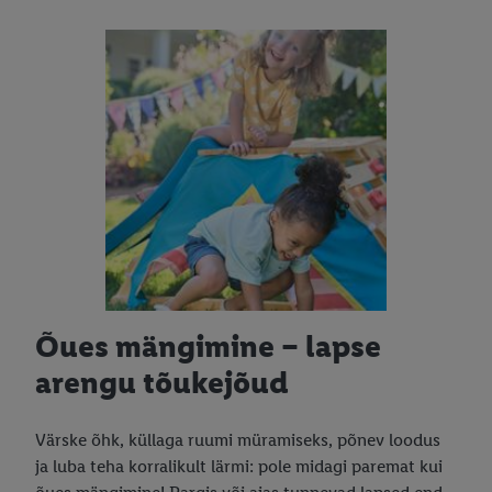
Õues mängimine – lapse
arengu tõukejõud
Värske õhk, küllaga ruumi müramiseks, põnev loodus
ja luba teha korralikult lärmi: pole midagi paremat kui