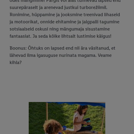
õues mängimine! Pargis või aias tunnevad lapsed end
suurepäraselt ja arenevad justkui turborežiimil.
Ronimine, hüppamine ja jooksmine treenivad lihaseid
ja motoorikat, onnide ehitamine ja jalgpalli tagumine
sotsiaalseid oskusi ning mängumaja sisustamine
fantaasiat. Ja seda kõike lihtsalt lustimise käigus!
Boonus: Õhtuks on lapsed end nii ära väsitanud, et
lähevad ilma igasuguse nurinata magama. Veame
kihla?