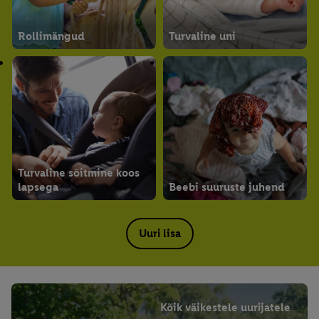
Rollimängud
Turvaline uni
Turvaline sõitmine koos
lapsega
Beebi suuruste juhend
Uuri lisa
Kõik väikestele uurijatele