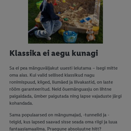
Klassika ei aegu kunagi
Sa ei pea mänguväljakut uuesti leiutama – isegi mitte
oma aias. Kui valid sellised klassikud nagu
ronimispuud, kiiged, liumäed ja liivakastid, on laste
rõõm garanteeritud. Neid õuemänguasju on lihtne
paigaldada, ümber paigutada ning lapse vajaduste järgi
kohandada.
Sama populaarsed on mängumajad, -tunnelid ja -
telgid, kus lapsed saavad sisse seada oma riigi ja luua
fantaasiamaailma. Praegune absoluutne hitt?