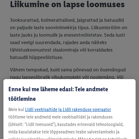
Liikumine on lapse loomuses
Jooksurattad, kolmerattalised, jalgrattad ja batuudid
on paljude laste soovinimekirja tipus. Liikumisrõõm on
laste jaoks ju loomulik ja enesestmõistetav. Seda lusti
saad veelgi suurendada, rajades aeda näiteks
tähistuskoonustest slaalomiraja või korraldades
batuudil hüppevõistluse.
Vähem tempokad, kuid sama põnevad on õuemängud
nagu lapsesõbralik vibukomplekt või noolemäng. Või
kuidas oleks hoopis mullimasina ning kurika- ja
Enne kui me läheme edasi: Teie andmete
viskemängudega? Need pakuvad tegevust kogu perele
töötlemine
ja muudavad õues veedetud aja veelgi nauditavamaks.
Meie kui
Lidli veebisaitide ja Lidli rakenduse operaator
töötleme teie andmeid meie veebisaitidel ja rakenduses
(ühiselt: "Lidli teenused"), kasutades erinevaid tehnoloogiaid,
mida kasutatakse teie lõppseadmes teabe salvestamiseks ja