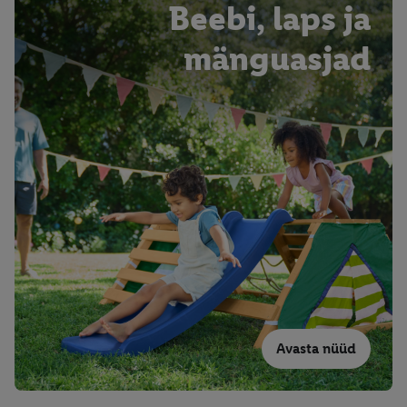
Beebi, laps ja
mänguasjad
Avasta nüüd