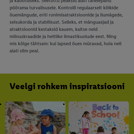
ja kaootiliseks. Seetõttu peaksid alati tähelepanu
pöörama turvalisusele. Kontrolli regulaarselt kõikide
õuemängude, eriti ronimisatraktsioonide ja liumägede,
seisukorda ja stabiilsust. Selleks, et mänguasjad ja
atraktsioonid kestaksid kauem, kaitse neid
miinuskraadide ja heitlike ilmastikuolude eest. Ning
mis kõige tähtsam: kui lapsed õues müravad, hoia neil
alati silm peal.
Veelgi rohkem inspiratsiooni