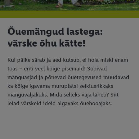
Õuemängud lastega:
värske õhu kätte!
Kui päike särab ja aed kutsub, ei hoia miski enam
toas – eriti veel kõige pisemaid! Sobivad
mänguasjad ja põnevad õuetegevused muudavad
ka kõige igavama muruplatsi seiklusrikkaks
mänguväljakuks. Mida selleks vaja läheb? Siit
leiad värskeid ideid algavaks õuehooajaks.