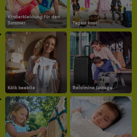
Kinderkleidung für den
Sommer
Tagasi kooli
Kõik beebile
Reisimine lastega