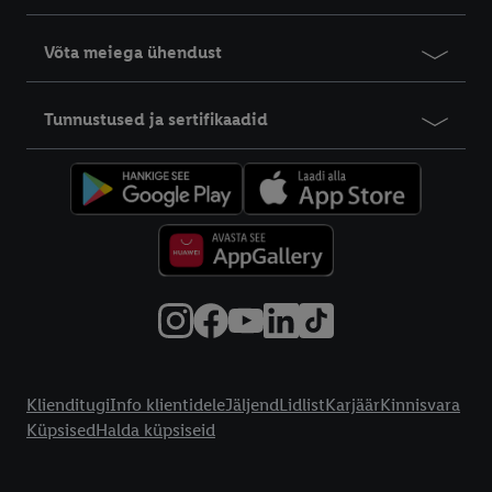
Võta meiega ühendust
Tunnustused ja sertifikaadid
Info klientidele
Klienditugi
Info klientidele
Jäljend
Lidlist
Karjäär
Kinnisvara
Küpsised
Halda küpsiseid