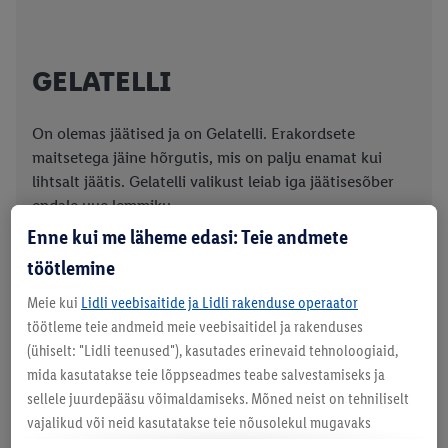
GELATELLI
On olemas jäätised ja on Gelatelli. Erakordsete
maitsetega jäine hõrgutis, mis on palju enamat kui
lihtsalt jäätis. Gelatelli valikust leiab iga jäätisesõber
endale uue lemmiku.
Enne kui me läheme edasi: Teie andmete
töötlemine
Meie kui
Lidli veebisaitide ja Lidli rakenduse operaator
töötleme teie andmeid meie veebisaitidel ja rakenduses
(ühiselt: "Lidli teenused"), kasutades erinevaid tehnoloogiaid,
mida kasutatakse teie lõppseadmes teabe salvestamiseks ja
sellele juurdepääsu võimaldamiseks. Mõned neist on tehniliselt
vajalikud või neid kasutatakse teie nõusolekul mugavaks
seadistamiseks, statistika koostamiseks või isikupärastatud