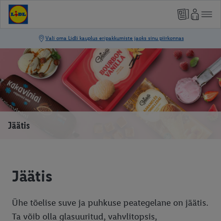
Jäätis
Jäätis
Ühe tõelise suve ja puhkuse peategelane on jäätis.
Ta võib olla glasuuritud, vahvlitopsis,