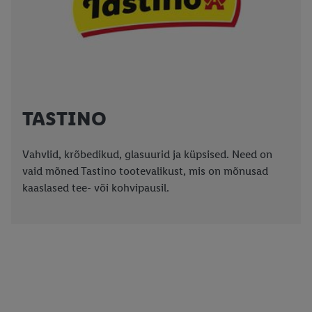
nõusolekut igal ajal tagasi võtta, leiate meie
privaatsuspoliitikast
.
Trükised leiate siit.
TASTINO
Vahvlid, krõbedikud, glasuurid ja küpsised. Need on
vaid mõned Tastino tootevalikust, mis on mõnusad
kaaslased tee- või kohvipausil.