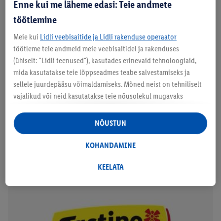
Enne kui me läheme edasi: Teie andmete
töötlemine
Meie kui
Lidli veebisaitide ja Lidli rakenduse operaator
SONDEY
töötleme teie andmeid meie veebisaitidel ja rakenduses
(ühiselt: "Lidli teenused"), kasutades erinevaid tehnoloogiaid,
mida kasutatakse teie lõppseadmes teabe salvestamiseks ja
Külalistele on alati hea pakkuda tee või kohvi kõrvale
sellele juurdepääsu võimaldamiseks. Mõned neist on tehniliselt
küpsist. Sondey valikust leiad täpselt sobivad küpsised,
vajalikud või neid kasutatakse teie nõusolekul mugavaks
mis rõõmustavad nii külalisi kui ka pererahvast.
seadistamiseks, statistika koostamiseks või isikupärastatud
reklaamiks Lidli teenustes ja väljaspool neid. Kui olete Lidl Plus
NÕUSTUN
programmis osaleja, töödeldakse nendel eesmärkidel ka teie
poeostude käitumise andmeid.
KOHANDAMINE
Rubriigis "Kohandamine" saate lubada üksikuid eesmärke ja
leida lisateavet andmetöötluse kohta.
KEELATA
Klõpsates "Keelata", saate lubada ainult vajalike tehnoloogiate
kasutamist. Vajutades "Nõustun", annate nõusoleku kõigi
eespool nimetatud eesmärkide töötlemiseks. Täiendavat teavet,
sealhulgas andmete säilitamisperioodi ja teie õigust oma