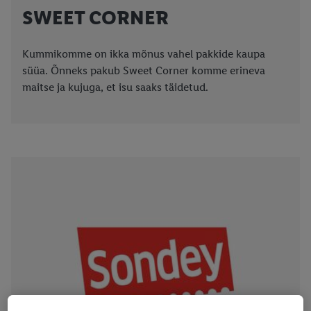
SWEET CORNER
Kummikomme on ikka mõnus vahel pakkide kaupa
süüa. Õnneks pakub Sweet Corner komme erineva
maitse ja kujuga, et isu saaks täidetud.