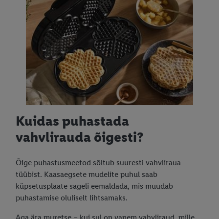
Kuidas puhastada
vahvlirauda õigesti?
Õige puhastusmeetod sõltub suuresti vahvliraua
tüübist. Kaasaegsete mudelite puhul saab
küpsetusplaate sageli eemaldada, mis muudab
puhastamise oluliselt lihtsamaks.
Aga ära muretse – kui sul on vanem vahvliraud, mille