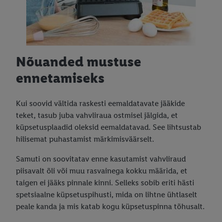
Nõuanded mustuse
ennetamiseks
Kui soovid vältida raskesti eemaldatavate jääkide
teket, tasub juba vahvliraua ostmisel jälgida, et
küpsetusplaadid oleksid eemaldatavad. See lihtsustab
hilisemat puhastamist märkimisväärselt.
Samuti on soovitatav enne kasutamist vahvliraud
piisavalt õli või muu rasvainega kokku määrida, et
taigen ei jääks pinnale kinni. Selleks sobib eriti hästi
spetsiaalne küpsetuspihusti, mida on lihtne ühtlaselt
peale kanda ja mis katab kogu küpsetuspinna tõhusalt.