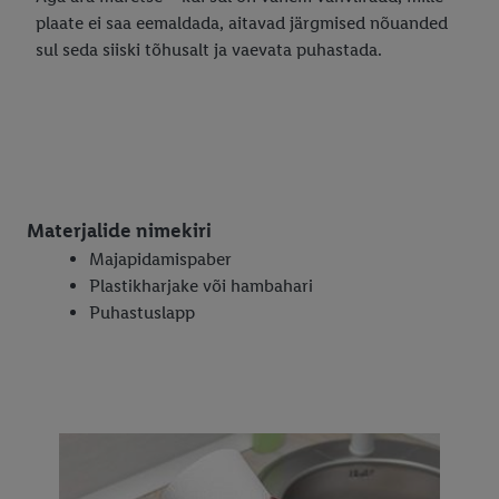
plaate ei saa eemaldada, aitavad järgmised nõuanded
sul seda siiski tõhusalt ja vaevata puhastada.
Materjalide nimekiri
Majapidamispaber
Plastikharjake või hambahari
Puhastuslapp