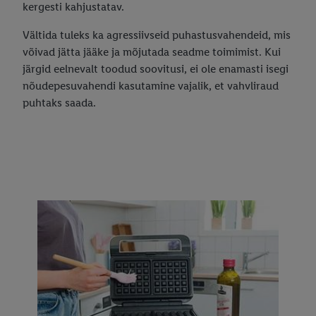
kergesti kahjustatav.
privaatsuspoliitikast
.
Trükised leiate siit.
Vältida tuleks ka agressiivseid puhastusvahendeid, mis
võivad jätta jääke ja mõjutada seadme toimimist. Kui
järgid eelnevalt toodud soovitusi, ei ole enamasti isegi
nõudepesuvahendi kasutamine vajalik, et vahvliraud
puhtaks saada.