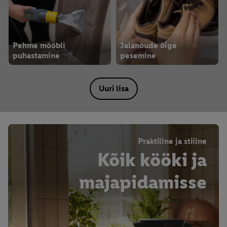
Pehme mööbli
Jalanõude õige
puhastamine
pesemine
Uuri lisa
Praktiline ja stiilne
Kõik kööki ja
majapidamisse