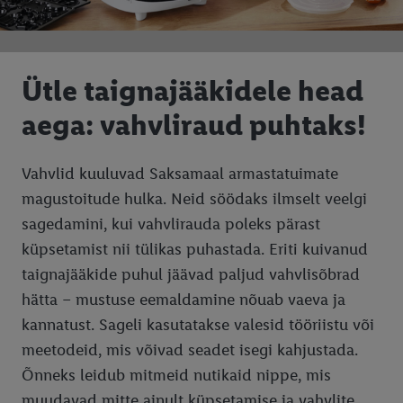
Ütle taignajääkidele head
aega: vahvliraud puhtaks!
Vahvlid kuuluvad Saksamaal armastatuimate
magustoitude hulka. Neid söödaks ilmselt veelgi
sagedamini, kui vahvlirauda poleks pärast
küpsetamist nii tülikas puhastada. Eriti kuivanud
taignajääkide puhul jäävad paljud vahvlisõbrad
hätta – mustuse eemaldamine nõuab vaeva ja
kannatust. Sageli kasutatakse valesid tööriistu või
meetodeid, mis võivad seadet isegi kahjustada.
Õnneks leidub mitmeid nutikaid nippe, mis
muudavad mitte ainult küpsetamise ja vahvlite