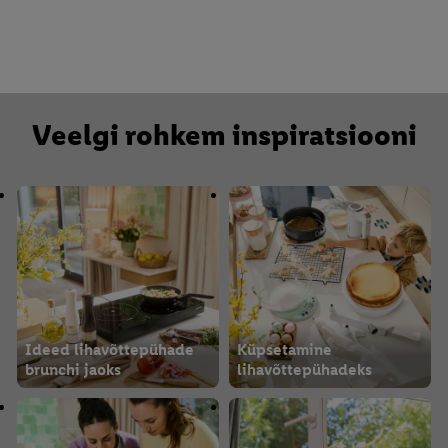
Veelgi rohkem inspiratsiooni
Ideed lihavõttepühade
Küpsetamine
brunchi jaoks
lihavõttepühadeks