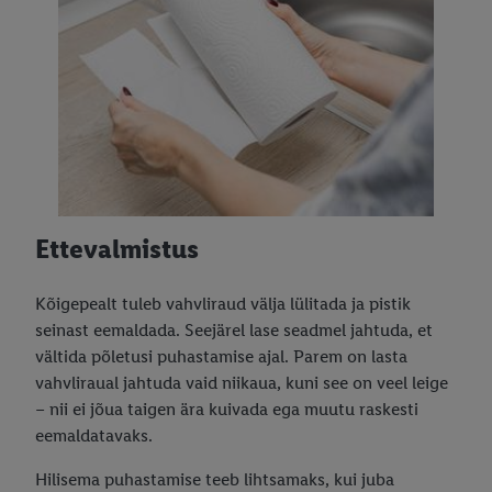
Ettevalmistus
Kõigepealt tuleb vahvliraud välja lülitada ja pistik
seinast eemaldada. Seejärel lase seadmel jahtuda, et
vältida põletusi puhastamise ajal. Parem on lasta
vahvliraual jahtuda vaid niikaua, kuni see on veel leige
– nii ei jõua taigen ära kuivada ega muutu raskesti
eemaldatavaks.
Hilisema puhastamise teeb lihtsamaks, kui juba