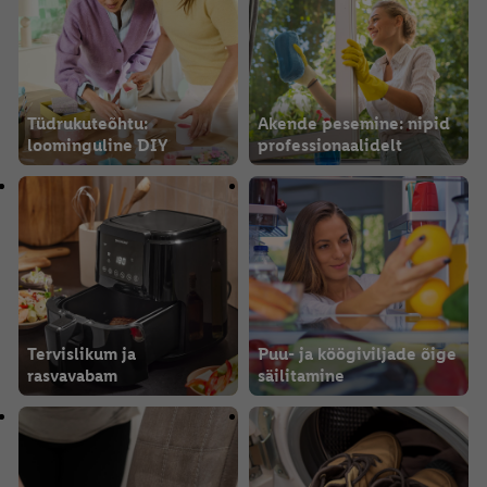
Tüdrukuteõhtu:
Akende pesemine: nipid
loominguline DIY
professionaalidelt
Tervislikum ja
Puu- ja köögiviljade õige
rasvavabam
säilitamine