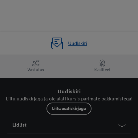
Uudiskiri
LIVARNO: Kodu & sisustus
Vastutus
Kvaliteet
LUPILU: Beebid, lapsed &
mänguasjad
Uudiskiri
Liitu uudiskirjaga ja ole alati kursis parimate pakkumistega!
Liitu uudiskirjaga
Lidlist