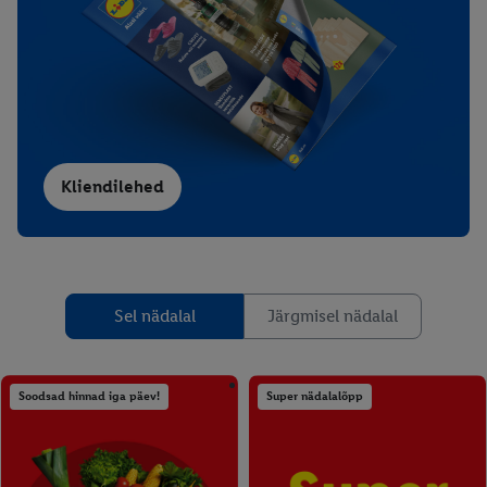
Kliendilehed
Sel nädalal
Järgmisel nädalal
Soodsad hinnad iga päev!
Super nädalalõpp