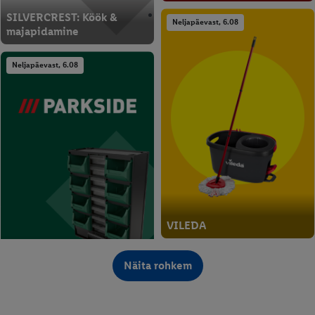
SILVERCREST: Köök &
Neljapäevast, 6.08
majapidamine
Neljapäevast, 6.08
VILEDA
PARKSIDE: Isetegemine &
Neljapäevast, 6.08
Näita rohkem
aed
Neljapäevast, 6.08