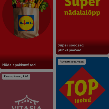
Super soodsad
puhkepäevad
Parimatest parimad
Nädalapakkumised
Esmaspäevast, 3.08