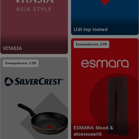
Lidl top tooted
Esmaspäevast, 3.08
VITASIA
Esmaspäevast, 3.08
ESMARA: Mood &
aksessuaarid