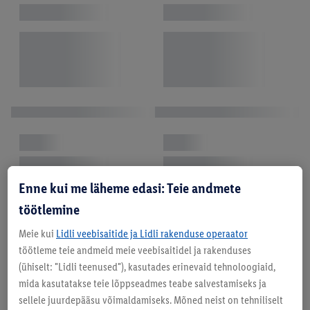
Enne kui me läheme edasi: Teie andmete
töötlemine
Meie kui
Lidli veebisaitide ja Lidli rakenduse operaator
töötleme teie andmeid meie veebisaitidel ja rakenduses
(ühiselt: "Lidli teenused"), kasutades erinevaid tehnoloogiaid,
mida kasutatakse teie lõppseadmes teabe salvestamiseks ja
sellele juurdepääsu võimaldamiseks. Mõned neist on tehniliselt