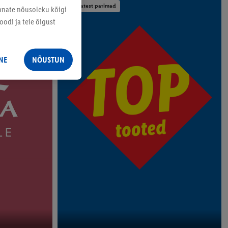
Parimatest parimad
annate nõusoleku kõigi
odi ja teie õigust
NE
NÕUSTUN