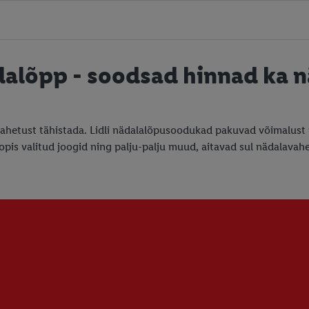
lalõpp - soodsad hinnad ka n
hetust tähistada. Lidli nädalalõpusoodukad pakuvad võimalust va
oopis valitud joogid ning palju-palju muud, aitavad sul nädalava