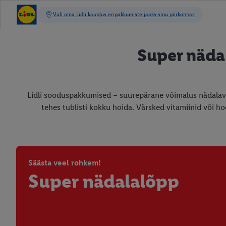
Super näda
Lidli sooduspakkumised – suurepärane võimalus nädalava
tehes tublisti kokku hoida. Värsked vitamiinid või h
Säästa veel rohkem!
Super nädalalõpp