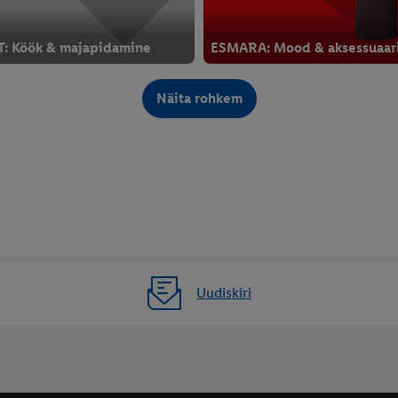
: Köök & majapidamine
ESMARA: Mood & aksessuaar
08
Neljapäevast, 6.08
Näita rohkem
Uudiskiri