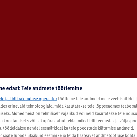
e edasi: Teie andmete töötlemine
ide ja Lidli rakenduse operaator
töötleme teie andmeid meie veebisaitidel j
tades erinevaid tehnoloogiaid, mida kasutatakse teie lõppseadmes teabe sal
eks. Mõned neist on tehniliselt vajalikud või neid kasutatakse teie nõu
Sel nädalal
Järgmisel nädalal
ka koostamiseks või isikupärastatud reklaamiks Lidli teenustes ja väljaspool
a, töödeldakse nendel eesmärkidel ka teie poeostude käitumise andmeid.
 saate lubada üksikuid eesmärke ja leida lisateavet andmetöötluse kohta.