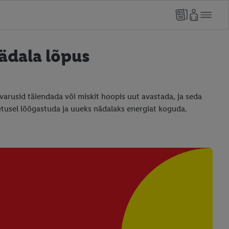
ädala lõpus
rusid täiendada või miskit hoopis uut avastada, ja seda
hetusel lõõgastuda ja uueks nädalaks energiat koguda.