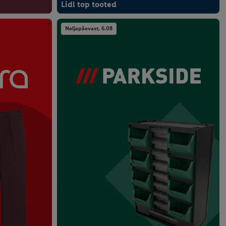
Lidl top tooted
Neljapäevast, 6.08