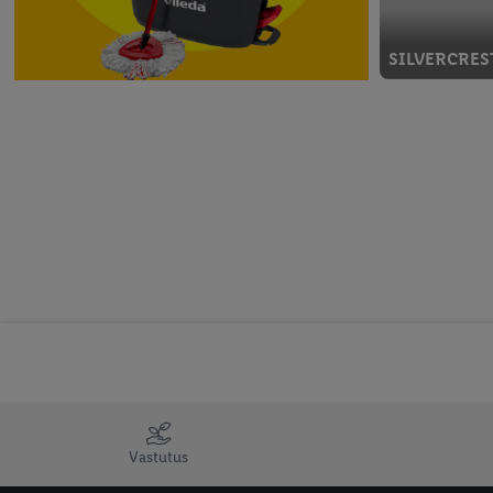
SILVERCREST
Neljapäevast, 6.
VILEDA
Vastutus