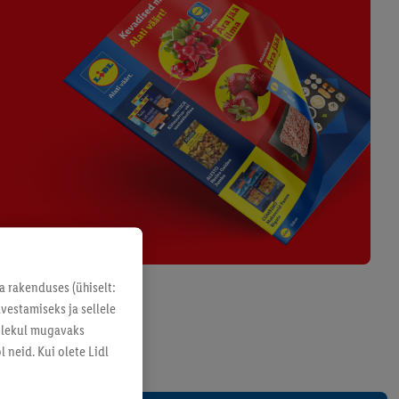
a rakenduses (ühiselt:
vestamiseks ja sellele
solekul mugavaks
 neid. Kui olete Lidl