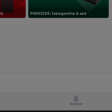
id
PARKSIDE: Isetegemine & aed
Kvaliteet