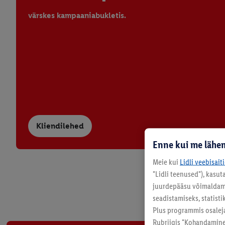
värskes kampaaniabukletis.
Kliendilehed
Enne kui me lähem
Meie kui
Lidli veebisait
"Lidli teenused"), kasu
juurdepääsu võimaldamis
seadistamiseks, statisti
Plus programmis osalej
Rubriigis "Kohandamine"