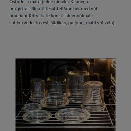
Ostude ja materjalide nimekiriKaanega
purgidTassilinaTäitesahtelPannkastmed või
praepannKõrvitsate koostisainedVõimalik
suhkurVedelik (vesi, äädikas, puljong, mahl või vein).