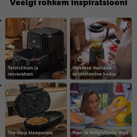
Veelgi rohkem inspiratsiooni
Tervislikum ja
Värskete mahlade
rasvavabam
valmistamine kodus
Tee lõpp kleepuvale
Puu- ja köögiviljade õige