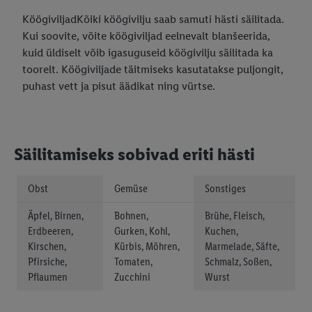
KöögiviljadKõiki köögivilju saab samuti hästi säilitada.
Kui soovite, võite köögiviljad eelnevalt blanšeerida,
kuid üldiselt võib igasuguseid köögivilju säilitada ka
toorelt. Köögiviljade täitmiseks kasutatakse puljongit,
puhast vett ja pisut äädikat ning vürtse.
Säilitamiseks sobivad eriti hästi
Obst
Gemüse
Sonstiges
Äpfel, Birnen,
Bohnen,
Brühe, Fleisch,
Erdbeeren,
Gurken, Kohl,
Kuchen,
Kirschen,
Kürbis, Möhren,
Marmelade, Säfte,
Pfirsiche,
Tomaten,
Schmalz, Soßen,
Pflaumen
Zucchini
Wurst