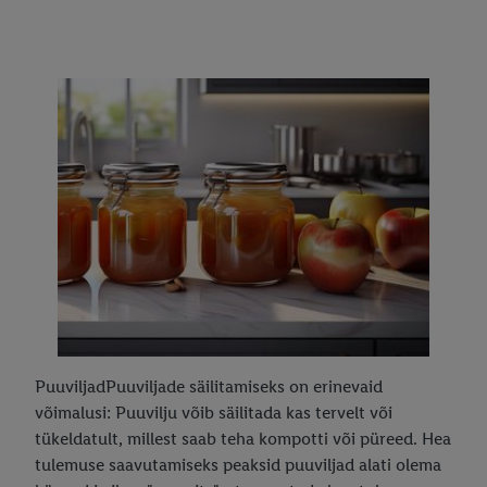
PuuviljadPuuviljade säilitamiseks on erinevaid
võimalusi: Puuvilju võib säilitada kas tervelt või
tükeldatult, millest saab teha kompotti või püreed. Hea
tulemuse saavutamiseks peaksid puuviljad alati olema