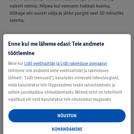
valesti minna. Niipea kui veevann hakkab keema,
lülitage ahi uuesti välja ja jätke purgid veel 30 minutiks
seisma.
Enne kui me läheme edasi: Teie andmete
töötlemine
Meie kui
Lidli veebisaitide ja Lidli rakenduse operaator
töötleme teie andmeid meie veebisaitidel ja rakenduses
(ühiselt: "Lidli teenused"), kasutades erinevaid tehnoloogiaid,
mida kasutatakse teie lõppseadmes teabe salvestamiseks ja
sellele juurdepääsu võimaldamiseks. Mõned neist on tehniliselt
vajalikud või neid kasutatakse teie nõusolekul mugavaks
seadistamiseks, statistika koostamiseks või isikupärastatud
reklaamiks Lidli teenustes ja väljaspool neid. Kui olete Lidl Plus
NÕUSTUN
programmis osaleja, töödeldakse nendel eesmärkidel ka teie
poeostude käitumise andmeid.
KOHANDAMINE