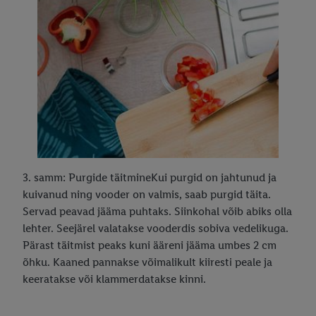
3. samm: Purgide täitmineKui purgid on jahtunud ja
kuivanud ning vooder on valmis, saab purgid täita.
Servad peavad jääma puhtaks. Siinkohal võib abiks olla
lehter. Seejärel valatakse vooderdis sobiva vedelikuga.
Pärast täitmist peaks kuni ääreni jääma umbes 2 cm
õhku. Kaaned pannakse võimalikult kiiresti peale ja
keeratakse või klammerdatakse kinni.