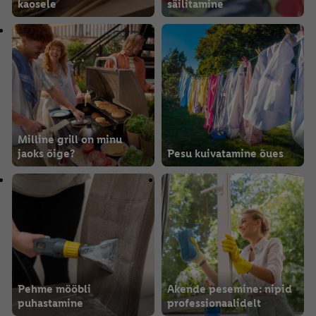
kaosele
säilitamine
Milline grill on minu
jaoks õige?
Pesu kuivatamine õues
Pehme mööbli
Akende pesemine: nipid
puhastamine
professionaalidelt