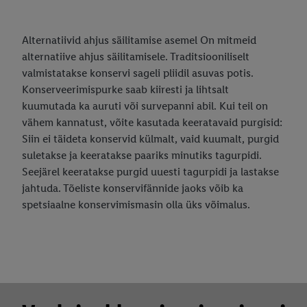
Alternatiivid ahjus säilitamise asemel On mitmeid
alternatiive ahjus säilitamisele. Traditsiooniliselt
valmistatakse konservi sageli pliidil asuvas potis.
Konserveerimispurke saab kiiresti ja lihtsalt
kuumutada ka auruti või survepanni abil. Kui teil on
vähem kannatust, võite kasutada keeratavaid purgisid:
Siin ei täideta konservid külmalt, vaid kuumalt, purgid
suletakse ja keeratakse paariks minutiks tagurpidi.
Seejärel keeratakse purgid uuesti tagurpidi ja lastakse
jahtuda. Tõeliste konservifännide jaoks võib ka
spetsiaalne konservimismasin olla üks võimalus.