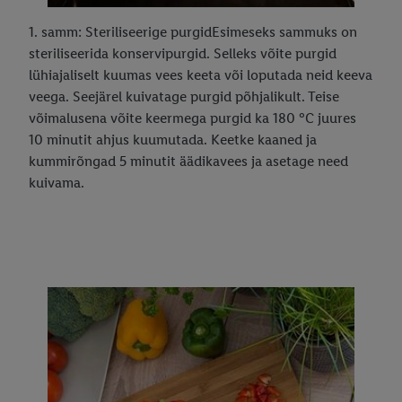
1. samm: Steriliseerige purgidEsimeseks sammuks on
steriliseerida konservipurgid. Selleks võite purgid
lühiajaliselt kuumas vees keeta või loputada neid keeva
veega. Seejärel kuivatage purgid põhjalikult. Teise
võimalusena võite keermega purgid ka 180 °C juures
10 minutit ahjus kuumutada. Keetke kaaned ja
kummirõngad 5 minutit äädikavees ja asetage need
kuivama.