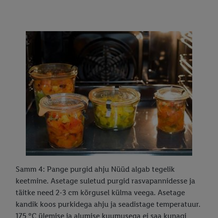
Samm 4: Pange purgid ahju Nüüd algab tegelik
keetmine. Asetage suletud purgid rasvapannidesse ja
täitke need 2-3 cm kõrgusel külma veega. Asetage
kandik koos purkidega ahju ja seadistage temperatuur.
175 °C ülemise ja alumise kuumusega ei saa kunagi