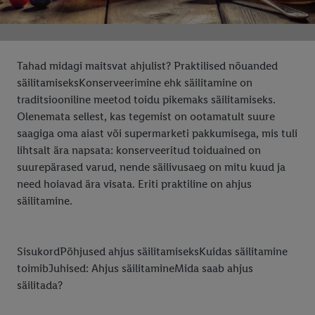
Tahad midagi maitsvat ahjulist? Praktilised nõuanded
säilitamiseksKonserveerimine ehk säilitamine on
traditsiooniline meetod toidu pikemaks säilitamiseks.
Olenemata sellest, kas tegemist on ootamatult suure
saagiga oma aiast või supermarketi pakkumisega, mis tuli
lihtsalt ära napsata: konserveeritud toiduained on
suurepärased varud, nende säilivusaeg on mitu kuud ja
need hoiavad ära visata. Eriti praktiline on ahjus
säilitamine.
SisukordPõhjused ahjus säilitamiseksKuidas säilitamine
toimibJuhised: Ahjus säilitamineMida saab ahjus
säilitada?