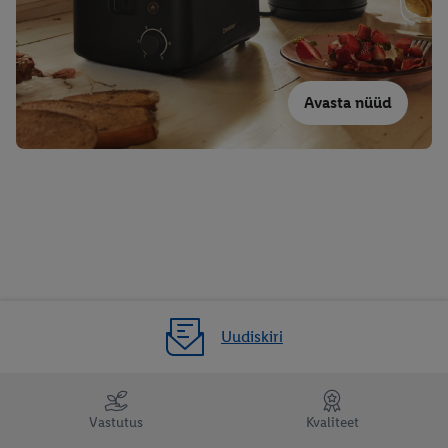
Avasta nüüd
Uudiskiri
Vastutus
Kvaliteet