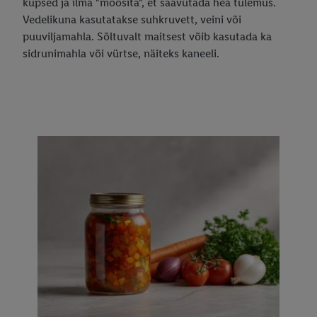
küpsed ja ilma "moosita", et saavutada hea tulemus.
Vedelikuna kasutatakse suhkruvett, veini või
puuviljamahla. Sõltuvalt maitsest võib kasutada ka
sidrunimahla või vürtse, näiteks kaneeli.