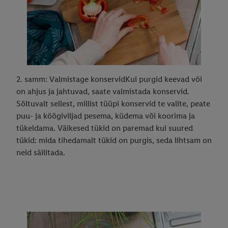
2. samm: Valmistage konservidKui purgid keevad või
on ahjus ja jahtuvad, saate valmistada konservid.
Sõltuvalt sellest, millist tüüpi konservid te valite, peate
puu- ja köögiviljad pesema, küdema või koorima ja
tükeldama. Väikesed tükid on paremad kui suured
tükid: mida tihedamalt tükid on purgis, seda lihtsam on
neid säilitada.