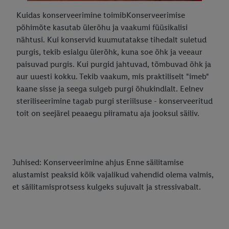
Kuidas konserveerimine toimibKonserveerimise
põhimõte kasutab ülerõhu ja vaakumi füüsikalisi
nähtusi. Kui konservid kuumutatakse tihedalt suletud
purgis, tekib esialgu ülerõhk, kuna soe õhk ja veeaur
paisuvad purgis. Kui purgid jahtuvad, tõmbuvad õhk ja
aur uuesti kokku. Tekib vaakum, mis praktiliselt "imeb"
kaane sisse ja seega sulgeb purgi õhukindlalt. Eelnev
steriliseerimine tagab purgi steriilsuse - konserveeritud
toit on seejärel peaaegu piiramatu aja jooksul säiliv.
Juhised: Konserveerimine ahjus Enne säilitamise
alustamist peaksid kõik vajalikud vahendid olema valmis,
et säilitamisprotsess kulgeks sujuvalt ja stressivabalt.