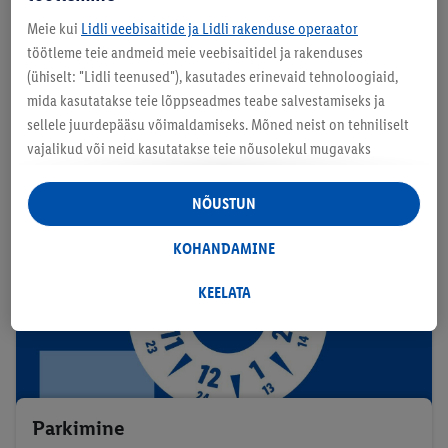
Meie kui
Lidli veebisaitide ja Lidli rakenduse operaator
töötleme teie andmeid meie veebisaitidel ja rakenduses
Kvaliteet
(ühiselt: "Lidli teenused"), kasutades erinevaid tehnoloogiaid,
mida kasutatakse teie lõppseadmes teabe salvestamiseks ja
sellele juurdepääsu võimaldamiseks. Mõned neist on tehniliselt
vajalikud või neid kasutatakse teie nõusolekul mugavaks
seadistamiseks, statistika koostamiseks või isikupärastatud
reklaamiks Lidli teenustes ja väljaspool neid. Kui olete Lidl Plus
NÕUSTUN
programmis osaleja, töödeldakse nendel eesmärkidel ka teie
poeostude käitumise andmeid.
KOHANDAMINE
Rubriigis "Kohandamine" saate lubada üksikuid eesmärke ja
leida lisateavet andmetöötluse kohta.
KEELATA
Klõpsates "Keelata", saate lubada ainult vajalike tehnoloogiate
kasutamist. Vajutades "Nõustun", annate nõusoleku kõigi
eespool nimetatud eesmärkide töötlemiseks. Täiendavat teavet,
sealhulgas andmete säilitamisperioodi ja teie õigust oma
nõusolekut igal ajal tagasi võtta, leiate meie
Parkimine
privaatsuspoliitikast
.
Trükised leiate siit.