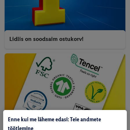
Lidlis on soodsaim ostukorv!
Enne kui me läheme edasi: Teie andmete
töötlemine